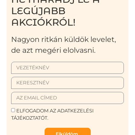
LEGÚJABB
AKCIÓKRÓL!
Nagyon ritkán küldök levelet,
de azt megéri elolvasni.
ELFOGADOM AZ ADATKEZELÉSI
TÁJÉKOZTATÓT.
Elküldöm