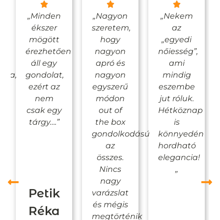
es
„Minden
„Nagyon
„Nekem
ékszer
szeretem,
az
mögött
hogy
„egyedi
érezhetően
nagyon
nőiesség”,
áll egy
apró és
ami
ágba,
gondolat,
nagyon
mindig
gba
ezért az
egyszerű
eszembe
nem
módon
jut róluk.
csak egy
out of
Hétköznap
tárgy….”
the box
is
gondolkodású
könnyedén
az
hordható
összes.
elegancia!
Nincs
„
as
nagy
Petik
varázslat
és mégis
Réka
megtörténik