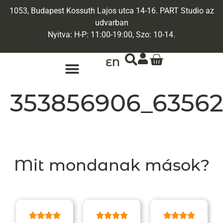
1053, Budapest Kossuth Lajos utca 14-16. PART Studio az
udvarban
Nyitva: H-P: 11:00-19:00, Szo: 10-14.
EN
ARANY ÉKSZEREK
EGYEDI ÉKSZEREK
353856906_6356
Mit mondanak mások?