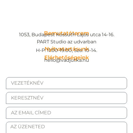
Bemutatóterem
1053, Budapest Kossuth Lajos utca 14-16.
PART Studio az udvarban
Nyitvatartásunk
H-P: 11:00-19:00, Szo: 10-14.
Elérhetőségeink
hello@vadjutka.hu