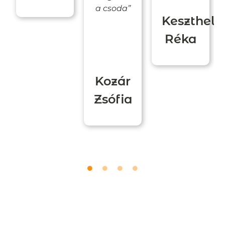
a csoda”
Keszthely
Réka
Kozár
Zsófia