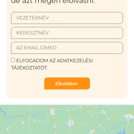
de azt megéri elolvasni.
ELFOGADOM AZ ADATKEZELÉSI
TÁJÉKOZTATÓT.
Elküldöm