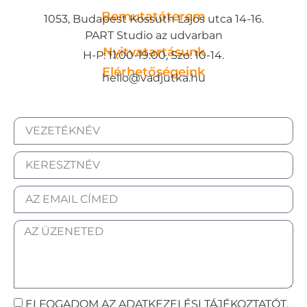
Bemutatóterem
1053, Budapest Kossuth Lajos utca 14-16.
PART Studio az udvarban
Nyitvatartásunk
H-P: 11:00-19:00, Szo: 10-14.
Elérhetőségeink
hello@vadjutka.hu
ELFOGADOM AZ ADATKEZELÉSI TÁJÉKOZTATÓT.