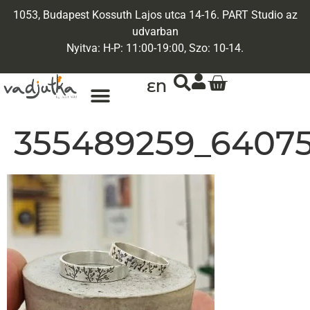
1053, Budapest Kossuth Lajos utca 14-16. PART Studio az
udvarban
Nyitva: H-P: 11:00-19:00, Szo: 10-14.
EN
ARANY ÉKSZEREK
EGYEDI ÉKSZEREK
355489259_64075