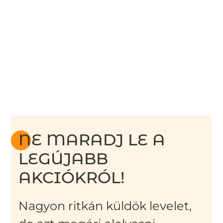
NE MARADJ LE A
LEGÚJABB
AKCIÓKRÓL!
Nagyon ritkán küldök levelet,