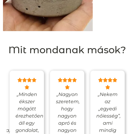
Mit mondanak mások?
es
„Minden
„Nagyon
„Nekem
ékszer
szeretem,
az
mögött
hogy
„egyedi
érezhetően
nagyon
nőiesség”,
áll egy
apró és
ami
ágba,
gondolat,
nagyon
mindig