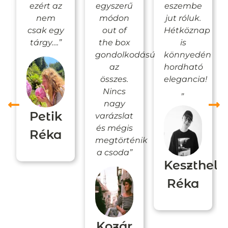
gba
ezért az
egyszerű
eszembe
nem
módon
jut róluk.
csak egy
out of
Hétköznap
tárgy….”
the box
is
gondolkodású
könnyedén
az
hordható
összes.
elegancia!
Nincs
„
as
nagy
Petik
varázslat
és mégis
Réka
megtörténik
a csoda”
Keszthely
Réka
Kozár