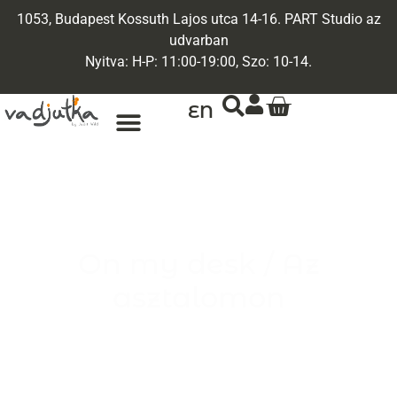
1053, Budapest Kossuth Lajos utca 14-16. PART Studio az
udvarban
Nyitva: H-P: 11:00-19:00, Szo: 10-14.
EN
ARANY ÉKSZEREK
EGYEDI ÉKSZEREK
On my desk / Az
asztalomon