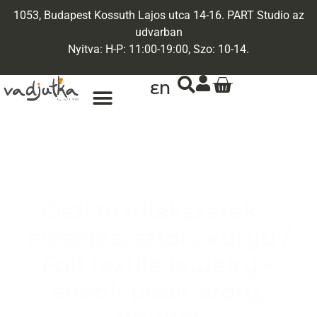
1053, Budapest Kossuth Lajos utca 14-16. PART Studio az
udvarban
Nyitva: H-P: 11:00-19:00, Szo: 10-14.
EN
Őszi textilékszerek –
előzetes, sztori, kütyü /
Fall textile jewelry –
sneak peak, story,