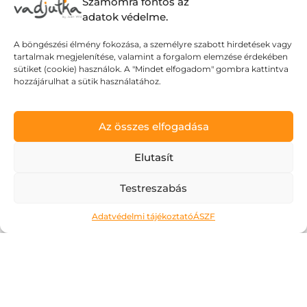
minden nap egy kicsit hosszabb. Az esték
Számomra fontos az
adatok védelme.
fényben úsznak és rengeteg izgalmat
tartogatnak: muszáj kimozdulni, élvezni
A böngészési élmény fokozása, a személyre szabott hirdetések vagy
az életet, élvezni az éjszakát. Vibrálnak a
tartalmak megjelenítése, valamint a forgalom elemzése érdekében
sütiket (cookie) használok. A "Mindet elfogadom" gombra kattintva
színek, minden könnyed és izgalmas:
hozzájárulhat a sütik használatához.
akár...
Az összes elfogadása
Elutasít
Testreszabás
Adatvédelmi tájékoztató
ÁSZF