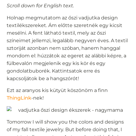
Scroll down for English text.
Holnap megmutatom az őszi vadjutka design
textilékszereket. Ám előtte szeretnék egy kicsit
mesélni. A fent látható textil, mely az őszi
színeimet jellemzi, legalább negyven éves. A textil
sztoriját azonban nem szóban, hanem hanggal
mondom el: húzzátok az egeret az alábbi képre, a
fülbevalón megjelenik egy kis kör és egy
gondolatbuborék. Kattintsatok erre és
kapcsoljátok be a hangszórót!
Ezt az aranyos kis kütyüt köszönöm a finn
ThingLink
-nek!
Tomorrow I will show you the colors and designs
of my fall textile jewelry. But before doing that, I