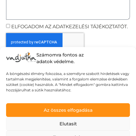
ELFOGADOM AZ ADATKEZELÉSI TÁJÉKOZTATÓT.
Számomra fontos az
Elküldöm
adatok védelme.
A böngészési élmény fokozása, a személyre szabott hirdetések vagy
tartalmak megjelenítése, valamint a forgalom elemzése érdekében
Adatvédelmi tájékoztató
sütiket (cookie) használok. A "Mindet elfogadom" gombra kattintva
hozzájárulhat a sütik használatához.
Általános Szerződési Feltételek
Szállítási Feltételek
© Wild Judit. Minden jog fenntartva.
Az összes elfogadása
Elutasít
Design & Development by
Mészáros Gábor