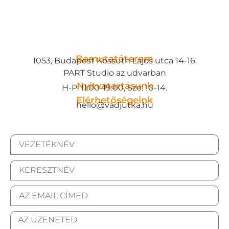
Bemutatóterem
1053, Budapest Kossuth Lajos utca 14-16.
PART Studio az udvarban
Nyitvatartásunk
H-P: 11:00-19:00, Szo: 10-14.
Elérhetőségeink
hello@vadjutka.hu