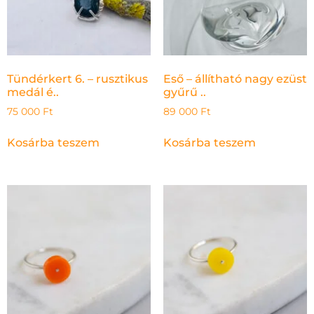
Tündérkert 6. – rusztikus
Eső – állítható nagy ezüst
medál é..
gyűrű ..
75 000
Ft
89 000
Ft
Kosárba teszem
Kosárba teszem