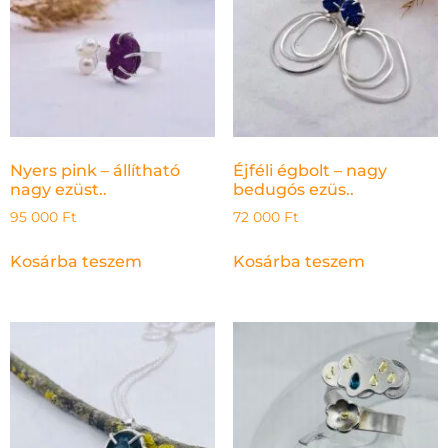
Nyers pink – állítható
Éjféli égbolt – nagy
nagy ezüst..
bedugós ezüs..
95 000
Ft
72 000
Ft
Kosárba teszem
Kosárba teszem