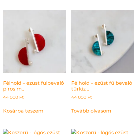
Félhold – ezüst fülbevaló
Félhold – ezüst fülbevaló
piros m..
türkiz ..
44 000
Ft
44 000
Ft
Kosárba teszem
Tovább olvasom