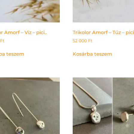
r Amorf – Víz – pici..
Trikolor Amorf – Tűz – pici
Ft
52 000
Ft
ba teszem
Kosárba teszem