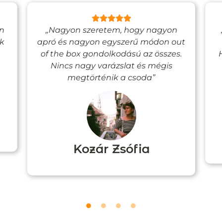
en
„Nagyon szeretem, hogy nagyon
ak
apró és nagyon egyszerű módon out
of the box gondolkodású az összes.
Nincs nagy varázslat és mégis
megtörténik a csoda”
Kozár Zsófia