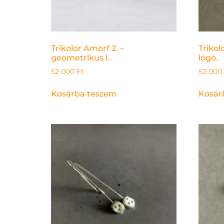
Trikolor Amorf 2. –
Trikol
geometrikus l..
lógó..
52 000
Ft
52 000
Kosárba teszem
Kosár