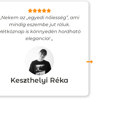
„Nekem az „egyedi nőiesség”, ami
„Egy bizto
mindig eszembe jut róluk.
Vadjutk
Hétköznap is könnyedén hordható
felfigyelne
elegancia! „
Keszthelyi Réka
Boz