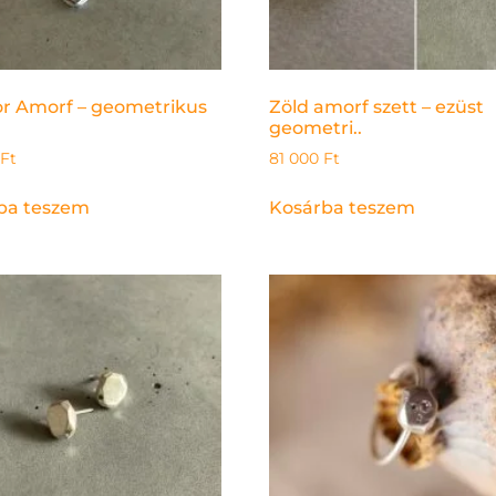
or Amorf – geometrikus
Zöld amorf szett – ezüst
geometri..
Ft
81 000
Ft
ba teszem
Kosárba teszem