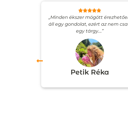
lyan, mintha
„Minden ékszer mögött érezhető
esevilágba
áll egy gondolat, ezért az nem cs
”
egy tárgy….”
ori
Petik Réka