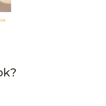
kus
ok?