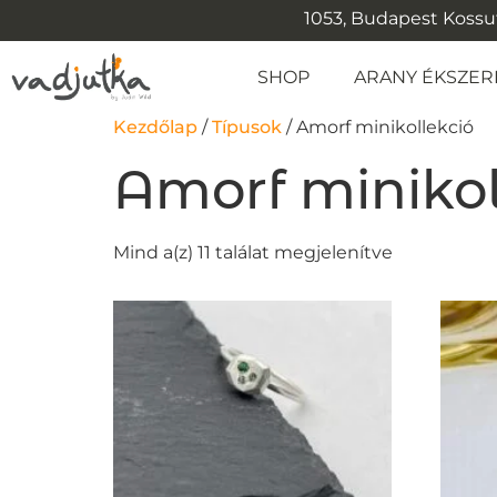
1053, Budapest Kossuth
SHOP
ARANY ÉKSZER
Kezdőlap
/
Típusok
/ Amorf minikollekció
Amorf minikol
Mind a(z) 11 találat megjelenítve