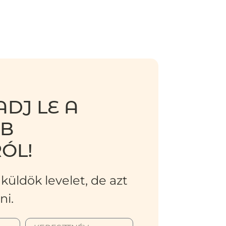
DJ LE A
BB
ÓL!
küldök levelet, de azt
ni.