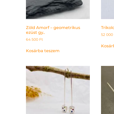
Zöld Amorf – geometrikus
Trikolo
ezüst gy..
52 000
64 500
Ft
Kosár
Kosárba teszem