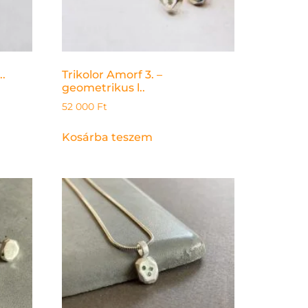
..
Trikolor Amorf 3. –
geometrikus l..
52 000
Ft
Kosárba teszem