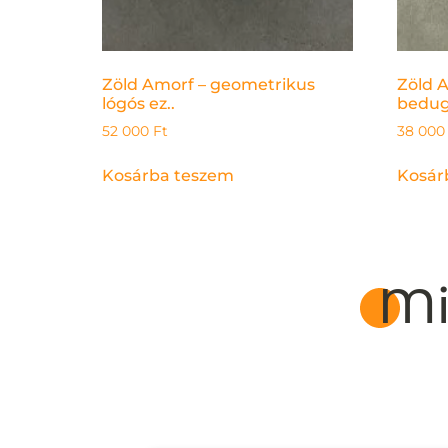
Zöld Amorf – geometrikus
Zöld 
lógós ez..
bedugó
52 000
Ft
38 00
Kosárba teszem
Kosár
Mi