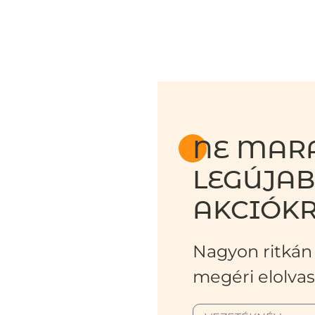
NE MARA
LEGÚJA
AKCIÓKR
Nagyon ritkán 
megéri elolvas