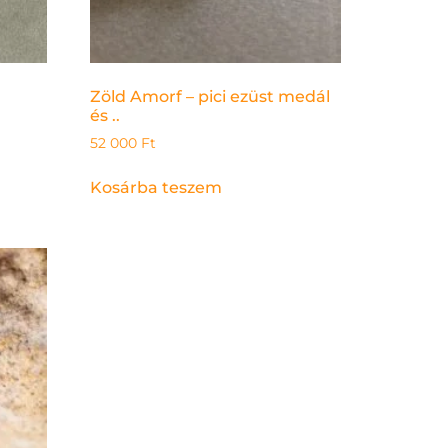
Zöld Amorf – pici ezüst medál
és ..
52 000
Ft
Kosárba teszem