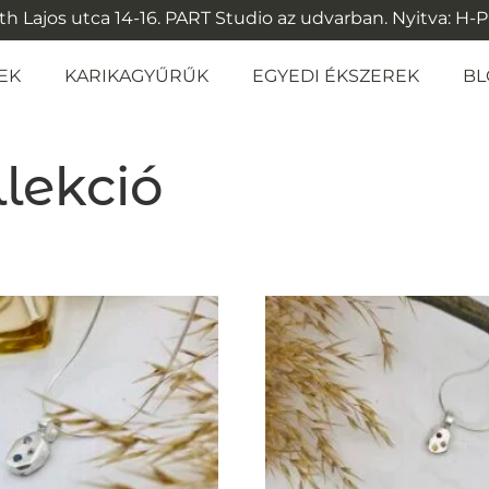
 Lajos utca 14-16. PART Studio az udvarban. Nyitva: H-P: 1
EK
KARIKAGYŰRŰK
EGYEDI ÉKSZEREK
BL
lekció