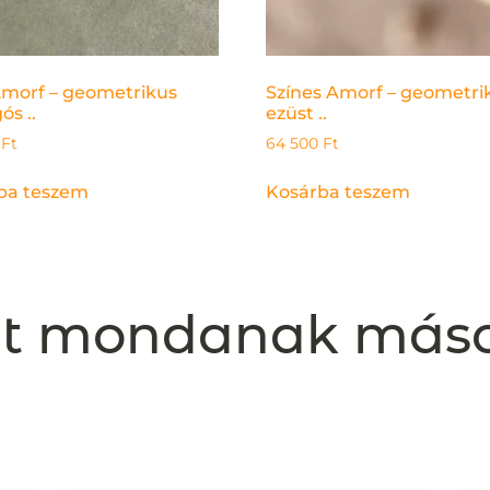
Amorf – geometrikus
Színes Amorf – geometri
s ..
ezüst ..
0
Ft
64 500
Ft
ba teszem
Kosárba teszem
t mondanak más