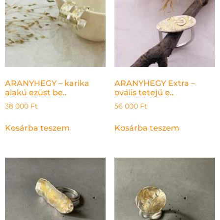
ARANYHEGY – karika
ARANYHEGY Extra –
alakú ezüst be..
ovális tetejű e..
38 000
Ft
56 000
Ft
Kosárba teszem
Kosárba teszem