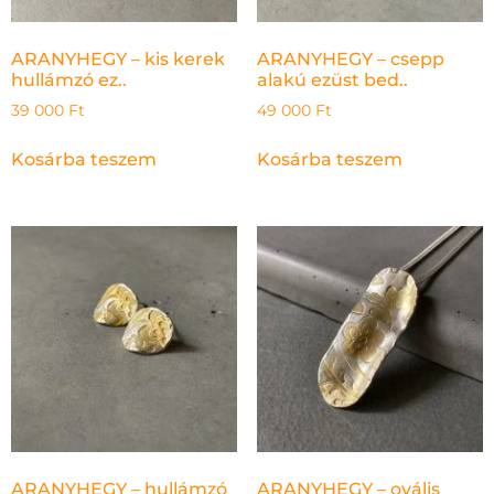
ARANYHEGY – kis kerek
ARANYHEGY – csepp
hullámzó ez..
alakú ezüst bed..
39 000
Ft
49 000
Ft
Kosárba teszem
Kosárba teszem
ARANYHEGY – hullámzó
ARANYHEGY – ovális