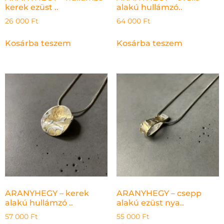
kerek ezüst ..
alakú hullámzó..
26 000
Ft
64 000
Ft
Kosárba teszem
Kosárba teszem
ARANYHEGY – kerek
ARANYHEGY – csepp
alakú hullámzó ..
alakú ezüst nya..
57 000
Ft
55 000
Ft