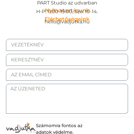
PART Studio az udvarban
Nyitvatartásunk
H-P: 11:00-19:00, Szo: 10-14.
Elérhetőségeink
hello@vadjutka.hu
ELFOGADOM AZ ADATKEZELÉSI TÁJÉKOZTATÓT.
Számomra fontos az
adatok védelme.