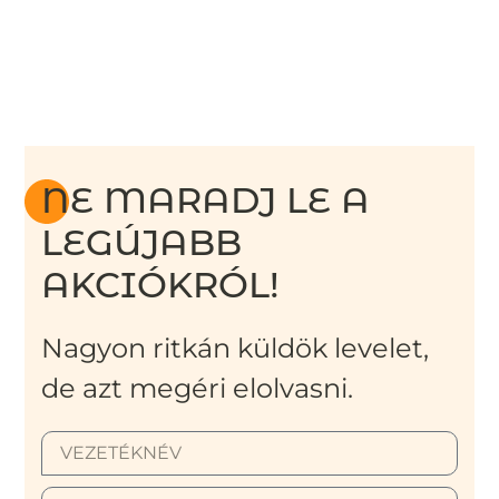
NE MARADJ LE A
LEGÚJABB
AKCIÓKRÓL!
Nagyon ritkán küldök levelet,
de azt megéri elolvasni.