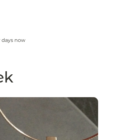
or days now
ek