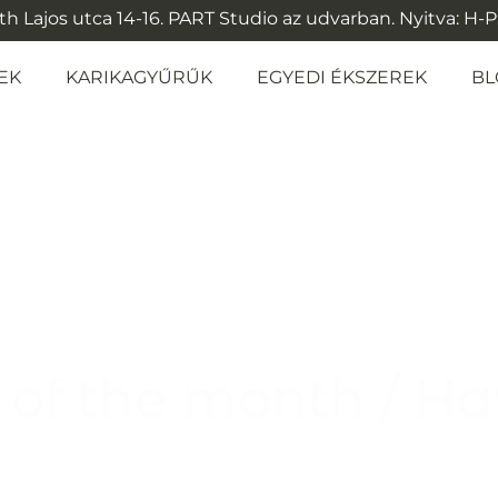
 Lajos utca 14-16. PART Studio az udvarban. Nyitva: H-P: 1
EK
KARIKAGYŰRŰK
EGYEDI ÉKSZEREK
BL
of the month / Ha