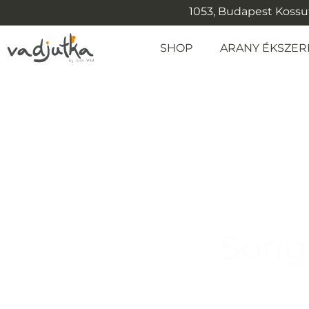
1053, Budapest Kossuth
SHOP
ARANY ÉKSZER
Song 