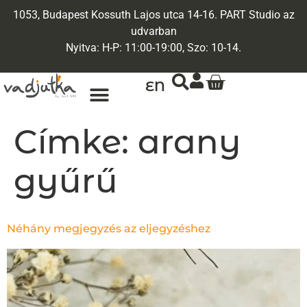
1053, Budapest Kossuth Lajos utca 14-16. PART Studio az
udvarban
Nyitva: H-P: 11:00-19:00, Szo: 10-14.
EN
ARANY ÉKSZEREK
EGYEDI ÉKSZEREK
Címke:
arany
gyűrű
Néhány megjegyzés az eljegyzéshez