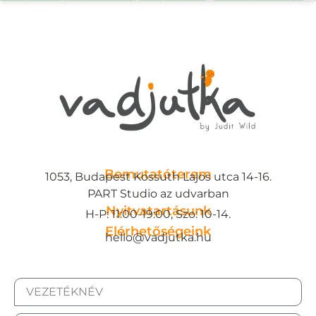
Bemutatóterem
1053, Budapest Kossuth Lajos utca 14-16.
PART Studio az udvarban
Nyitvatartásunk
H-P: 11:00-19:00, Szo: 10-14.
Elérhetőségeink
hello@vadjutka.hu