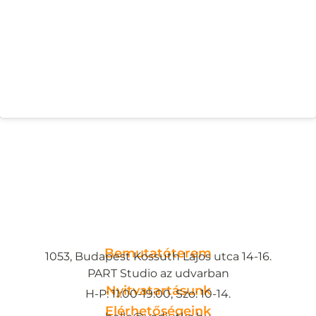
Bemutatóterem
1053, Budapest Kossuth Lajos utca 14-16.
PART Studio az udvarban
Nyitvatartásunk
H-P: 11:00-19:00, Szo: 10-14.
Elérhetőségeink