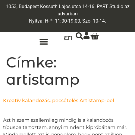
1053, Budapest Kossuth Lajos utca 14-16. PART Studio az
udvarban
Nyitva: H-P: 11:00-19:00, Szo: 10-14.
EN
ARANY ÉKSZEREK
EGYEDI ÉKSZEREK
Címke:
artistamp
Kreatív kalandozás: pecsételés Artistamp-pel
Azt hiszem szellemileg mindig is a kalandozós
típusba tartoztam, annyi mindent kipróbáltam már.
Mindemellett azt is gondolom, hogy pont az ilyen