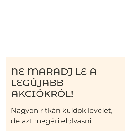
NE MARADJ LE A
LEGÚJABB
AKCIÓKRÓL!
Nagyon ritkán küldök levelet,
de azt megéri elolvasni.