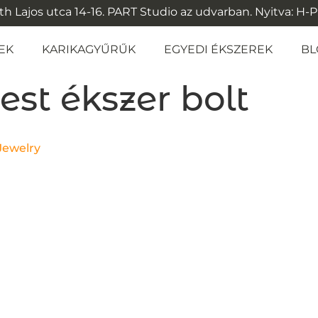
 Lajos utca 14-16. PART Studio az udvarban. Nyitva: H-P: 1
EK
KARIKAGYŰRŰK
EGYEDI ÉKSZEREK
BL
st ékszer bolt
Jewelry