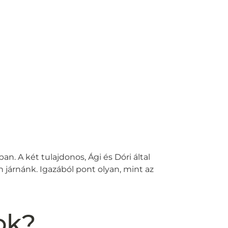
n. A két tulajdonos, Ági és Dóri által
 járnánk. Igazából pont olyan, mint az
ok?