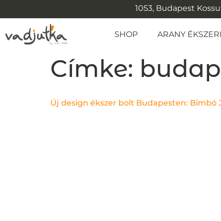
1053, Budapest Kossuth
SHOP
ARANY ÉKSZER
Címke:
budape
Új design ékszer bolt Budapesten: Bimbó 