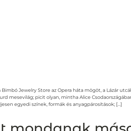
 a Bimbó Jewelry Store az Opera háta mögöt, a Lázár utcába
urd mesevilág; picit olyan, mintha Alice Csodaországában
jesen egyedi színek, formák és anyagpárosítások; […]
t mondanak más