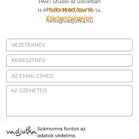
PART Studio az udvarban
Nyitvatartásunk
H-P: 11:00-19:00, Szo: 10-14.
Elérhetőségeink
hello@vadjutka.hu
ELFOGADOM AZ ADATKEZELÉSI TÁJÉKOZTATÓT.
Számomra fontos az
adatok védelme.