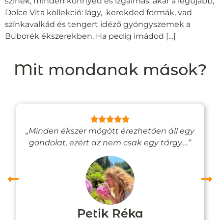
színek, minden könnyed és izgalmas: akár a legújabb,
Dolce Vita kollekció: lágy, kerekded formák, vad
színkavalkád és tengert idéző gyöngyszemek a
Buborék ékszerekben. Ha pedig imádod […]
Mit mondanak mások?
„Minden ékszer mögött érezhetően áll egy
gondolat, ezért az nem csak egy tárgy….”
Petik Réka