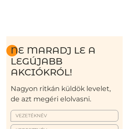
NE MARADJ LE A
LEGÚJABB
AKCIÓKRÓL!
Nagyon ritkán küldök levelet,
de azt megéri elolvasni.