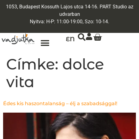
1053, Budapest Kossuth Lajos utca 14-16. PART Studio az
udvarban
Nyitva: H-P: 11:00-19:00, Szo: 10-14.
EN
Címke:
dolce
vita
Édes kis haszontalanság – élj a szabadsággal!