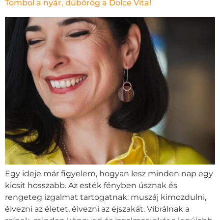
Tombol a nyár, dübörög a Dolce Vita!
Egy ideje már figyelem, hogyan lesz minden nap egy
kicsit hosszabb. Az esték fényben úsznak és
rengeteg izgalmat tartogatnak: muszáj kimozdulni,
élvezni az életet, élvezni az éjszakát. Vibrálnak a