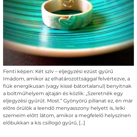
Fenti képen: Két szív – eljegyzési ezüst gyűrű
Imádom, amikor az elhatározottsággal felvértezve, a
fiúk energikusan (vagy kissé bátortalanul) benyitnak
a boltműhelyem ajtaján és közlik: „Szeretnék egy
eljegyzési gyűrűt. Most.” Gyönyörű pillanat ez, én már
előre örülök a leendő menyasszony helyett is, lelki
szemeim előtt látom, amikor a megfelelő helyszínen
előbukkan a kis csillogó gyűrű, […]