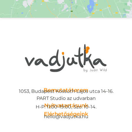
Bemutatóterem
1053, Budapest Kossuth Lajos utca 14-16.
PART Studio az udvarban
Nyitvatartásunk
H-P: 11:00-19:00, Szo: 10-14.
Elérhetőségeink
hello@vadjutka.hu