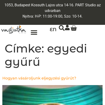
1053, Budapest Kossuth Lajos utca 14-16. PART Studio az
udvarban
Nyitva: H-P: 11:00-19:00, Szo: 10-14.
EN
Címke:
egyedi
gyűrű
Hogyan vásároljunk eljegyzési gyűrűt?