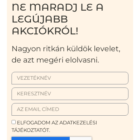
NE MARADJ LE A
LEGÚJABB
AKCIÓKRÓL!
Nagyon ritkán küldök levelet,
de azt megéri elolvasni.
ELFOGADOM AZ ADATKEZELÉSI
TÁJÉKOZTATÓT.