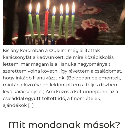
Kislány koromban a szüleim még állítottak
karácsonyfát a kedvünkért, de mire középiskolás
lettem, már magam is a Hanuka hagyományait
szerettem volna követni, így rávettem a családomat,
hogy inkább Hanukázzunk. (Boldogan belementek,
miután előző évben feldöntöttem a teljes díszben
lévő karácsonyfát.) Ami közös a két ünnepben, az a
családdal együtt töltött idő, a finom ételek,
ajándékok […]
Mit mondanak mások?