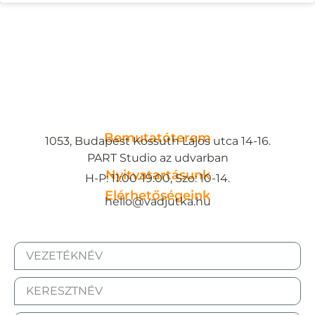
Bemutatóterem
1053, Budapest Kossuth Lajos utca 14-16.
PART Studio az udvarban
Nyitvatartásunk
H-P: 11:00-19:00, Szo: 10-14.
Elérhetőségeink
hello@vadjutka.hu