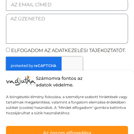
ELFOGADOM AZ ADATKEZELÉSI TÁJÉKOZTATÓT.
Számomra fontos az
Elküldöm
adatok védelme.
A böngészési élmény fokozása, a személyre szabott hirdetések vagy
tartalmak megjelenítése, valamint a forgalom elemzése érdekében
Adatvédelmi tájékoztató
sütiket (cookie) használok. A "Mindet elfogadom" gombra kattintva
hozzájárulhat a sütik használatához.
Általános Szerződési Feltételek
Szállítási Feltételek
© Wild Judit. Minden jog fenntartva.
Az összes elfogadása