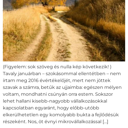
(Figyelem: sok szöveg és nulla kép következik! )
Tavaly januárban – szokásommal ellentétben – nem
írtam meg 2016 évértékelőjét, mert nem jöttek
szavak a számra, betűk az ujjaimba: egészen mélyen
voltam, mondhatni csúnyán orra estem. Sokszor
lehet hallani kisebb-nagyobb vállalkozásokkal
kapcsolatban egyaránt, hogy előbb-utóbb
elkerülhetetlen egy komolyabb bukta a fejlődésük
részeként. Nos, öt évnyi mikrovállalkozással […]