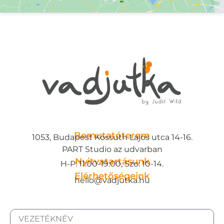
Bemutatóterem
1053, Budapest Kossuth Lajos utca 14-16.
PART Studio az udvarban
Nyitvatartásunk
H-P: 11:00-19:00, Szo: 10-14.
Elérhetőségeink
hello@vadjutka.hu