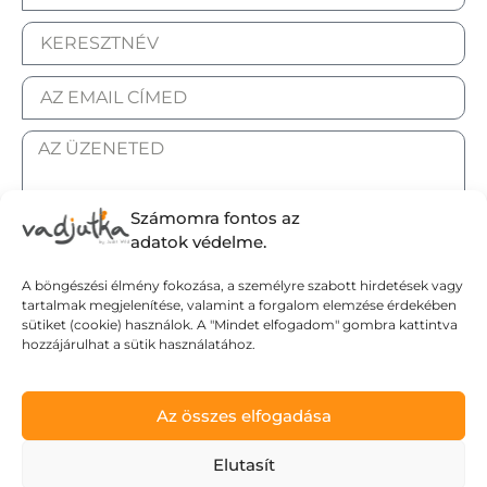
Számomra fontos az
adatok védelme.
ELFOGADOM AZ ADATKEZELÉSI TÁJÉKOZTATÓT.
A böngészési élmény fokozása, a személyre szabott hirdetések vagy
tartalmak megjelenítése, valamint a forgalom elemzése érdekében
Elküldöm
sütiket (cookie) használok. A "Mindet elfogadom" gombra kattintva
hozzájárulhat a sütik használatához.
Adatvédelmi tájékoztató
Az összes elfogadása
Általános Szerződési Feltételek
Szállítási Feltételek
Elutasít