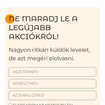
NE MARADJ LE A
LEGÚJABB
AKCIÓKRÓL!
Nagyon ritkán küldök levelet,
de azt megéri elolvasni.