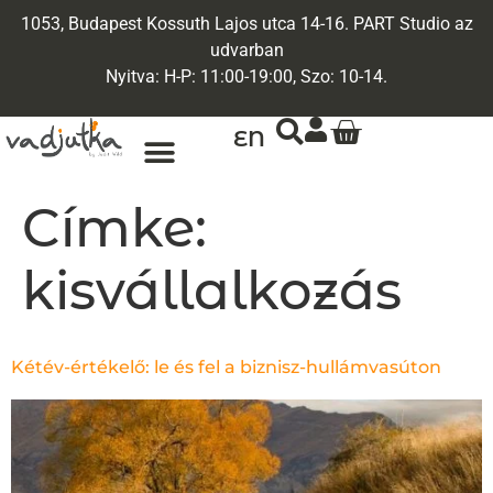
1053, Budapest Kossuth Lajos utca 14-16. PART Studio az
udvarban
Nyitva: H-P: 11:00-19:00, Szo: 10-14.
EN
ARANY ÉKSZEREK
EGYEDI ÉKSZEREK
Címke:
kisvállalkozás
Kétév-értékelő: le és fel a biznisz-hullámvasúton