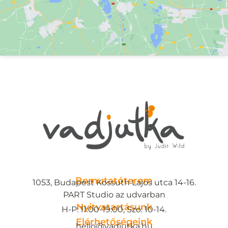
Bemutatóterem
1053, Budapest Kossuth Lajos utca 14-16.
PART Studio az udvarban
Nyitvatartásunk
H-P: 11:00-19:00, Szo: 10-14.
Elérhetőségeink
hello@vadjutka.hu