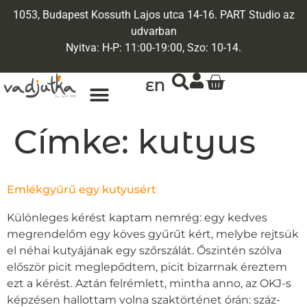
1053, Budapest Kossuth Lajos utca 14-16. PART Studio az
udvarban
Nyitva: H-P: 11:00-19:00, Szo: 10-14.
EN
ARANY ÉKSZEREK
EGYEDI ÉKSZEREK
Címke:
kutyus
Emlékgyűrű egy kutyusért
Különleges kérést kaptam nemrég: egy kedves
megrendelőm egy köves gyűrűt kért, melybe rejtsük
el néhai kutyájának egy szőrszálát. Őszintén szólva
először picit meglepődtem, picit bizarrnak éreztem
ezt a kérést. Aztán felrémlett, mintha anno, az OKJ-s
képzésen hallottam volna szaktörténet órán: száz-