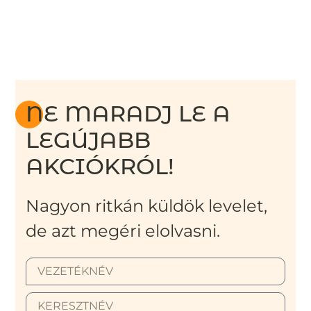
NE MARADJ LE A
LEGÚJABB
AKCIÓKRÓL!
Nagyon ritkán küldök levelet,
de azt megéri elolvasni.