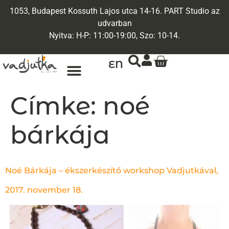
1053, Budapest Kossuth Lajos utca 14-16. PART Studio az
udvarban
Nyitva: H-P: 11:00-19:00, Szo: 10-14.
EN
ARANY ÉKSZEREK
EGYEDI ÉKSZEREK
Címke:
noé
bárkája
Noé Bárkája – ékszerkészítő workshop Vadjutkával,
2017. november 18.