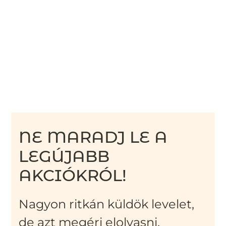
NE MARADJ LE A
LEGÚJABB
AKCIÓKRÓL!
Nagyon ritkán küldök levelet,
de azt megéri elolvasni.