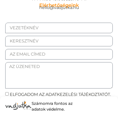
Elérhetőségeink
hello@vadjutka.hu
ELFOGADOM AZ ADATKEZELÉSI TÁJÉKOZTATÓT.
Számomra fontos az
Elküldöm
adatok védelme.