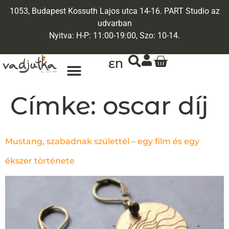
1053, Budapest Kossuth Lajos utca 14-16. PART Studio az
udvarban
Nyitva: H-P: 11:00-19:00, Szo: 10-14.
EN
Címke:
oscar díj
Mustang, szabadnak születtél – egy film és egy
ékszer története