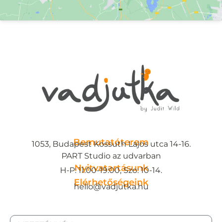
Bemutatóterem
1053, Budapest Kossuth Lajos utca 14-16.
PART Studio az udvarban
Nyitvatartásunk
H-P: 11:00-19:00, Szo: 10-14.
Elérhetőségeink
hello@vadjutka.hu