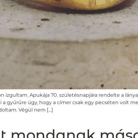
 izgultam. Apukája 70. születésnapjára rendelte a lánya é
lni a gyűrűre úgy, hogy a címer csak egy pecséten volt me
doltam. Végül nem […]
t mondanak más