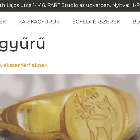
 Lajos utca 14-16. PART Studio az udvarban. Nyitva: H-P: 1
EK
KARIKAGYŰRŰK
EGYEDI ÉKSZEREK
BL
tgyűrű
 ékszer férfiaknak