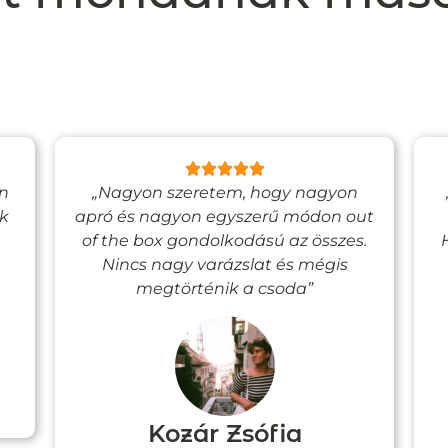
en
„Nagyon szeretem, hogy nagyon
ak
apró és nagyon egyszerű módon out
of the box gondolkodású az összes.
Nincs nagy varázslat és mégis
megtörténik a csoda”
Kozár Zsófia