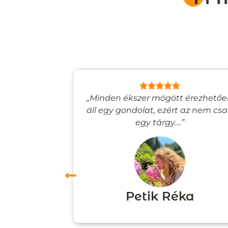
lyan, mintha
„Minden ékszer mögött érezhető
esevilágba
áll egy gondolat, ezért az nem cs
”
egy tárgy….”
ori
Petik Réka