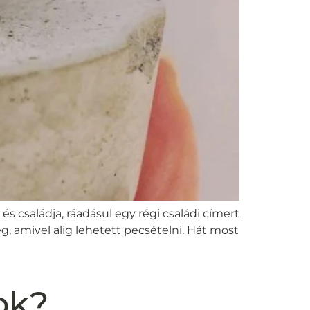
s családja, ráadásul egy régi családi címert
g, amivel alig lehetett pecsételni. Hát most
ok?