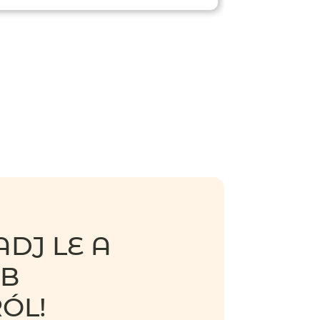
DJ LE A
BB
ÓL!