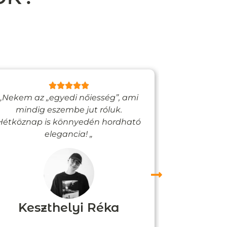
„Nekem az „egyedi nőiesség”, ami
„Egy bizto
mindig eszembe jut róluk.
Vadjutk
Hétköznap is könnyedén hordható
felfigyelne
elegancia! „
Keszthelyi Réka
Boz