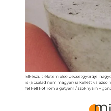
Elkészült életem első pecsétgyűrűje: nagyon
is (a család nem magyar) rá kellett varázso
fel kell kötnöm a gatyám / szoknyám – gon
Mi