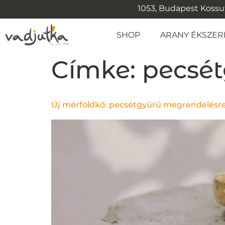
1053, Budapest Kossuth
SHOP
ARANY ÉKSZER
Címke:
pecsé
Új mérföldkő: pecsétgyűrű megrendelésre,