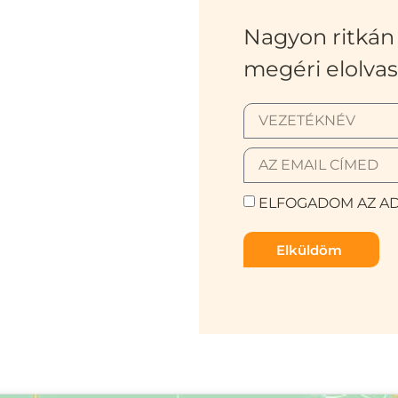
Nagyon ritkán 
megéri elolvas
ELFOGADOM AZ AD
Elküldöm