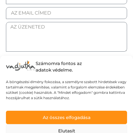
ELFOGADOM AZ ADATKEZELÉSI TÁJÉKOZTATÓT.
Számomra fontos az
adatok védelme.
A böngészési élmény fokozása, a személyre szabott hirdetések vagy
tartalmak megjelenítése, valamint a forgalom elemzése érdekében
Elküldöm
sütiket (cookie) használok. A "Mindet elfogadom" gombra kattintva
hozzájárulhat a sütik használatához.
Adatvédelmi tájékoztató
Az összes elfogadása
Általános Szerződési Feltételek
Szállítási Feltételek
Elutasít