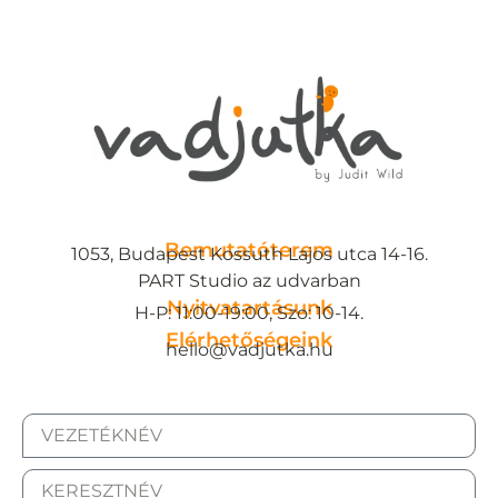
Bemutatóterem
1053, Budapest Kossuth Lajos utca 14-16.
PART Studio az udvarban
Nyitvatartásunk
H-P: 11:00-19:00, Szo: 10-14.
Elérhetőségeink
hello@vadjutka.hu