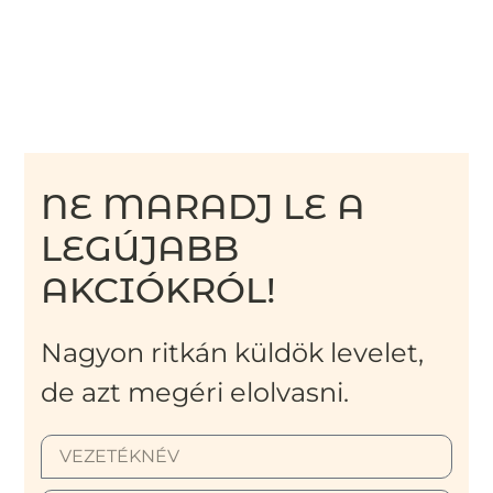
NE MARADJ LE A
LEGÚJABB
AKCIÓKRÓL!
Nagyon ritkán küldök levelet,
de azt megéri elolvasni.