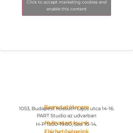
Click to accept marketing cookies and
enable this content
Bemutatóterem
1053, Budapest Kossuth Lajos utca 14-16.
PART Studio az udvarban
Nyitvatartásunk
H-P: 11:00-19:00, Szo: 10-14.
Elérhetőségeink