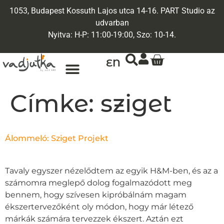
1053, Budapest Kossuth Lajos utca 14-16. PART Studio az
udvarban
Nyitva: H-P: 11:00-19:00, Szo: 10-14.
EN
Címke:
sziget
Álommeló: Sziget Projekt
Tavaly egyszer nézelődtem az egyik H&M-ben, és az a
számomra meglepő dolog fogalmazódott meg
bennem, hogy szívesen kipróbálnám magam
ékszertervezőként oly módon, hogy már létező
márkák számára tervezzek ékszert. Aztán ezt