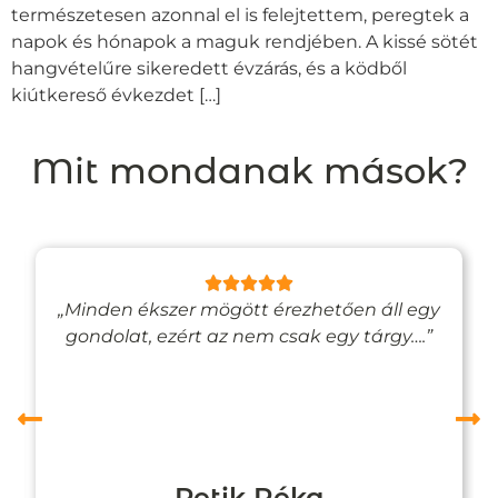
természetesen azonnal el is felejtettem, peregtek a
napok és hónapok a maguk rendjében. A kissé sötét
hangvételűre sikeredett évzárás, és a ködből
kiútkereső évkezdet […]
Mit mondanak mások?
„Minden ékszer mögött érezhetően áll egy
gondolat, ezért az nem csak egy tárgy….”
Petik Réka