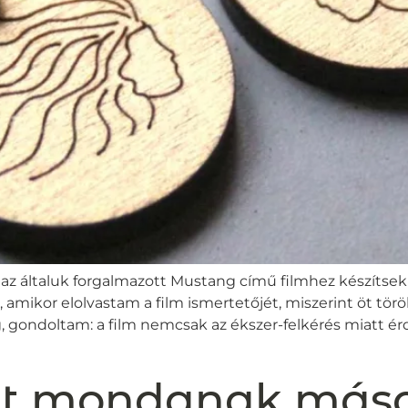
 általuk forgalmazott Mustang című filmhez készítsek 
 amikor elolvastam a film ismertetőjét, miszerint öt törö
g, gondoltam: a film nemcsak az ékszer-felkérés miatt 
t mondanak más