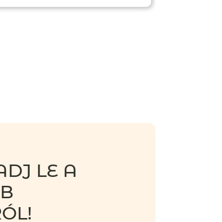
DJ LE A
BB
ÓL!