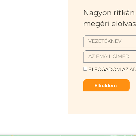
Nagyon ritkán 
megéri elolvas
ELFOGADOM AZ AD
Elküldöm