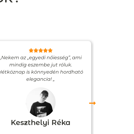
„Nekem az „egyedi nőiesség”, ami
„Egy bizto
mindig eszembe jut róluk.
Vadjutk
Hétköznap is könnyedén hordható
felfigyelne
elegancia! „
Keszthelyi Réka
Boz