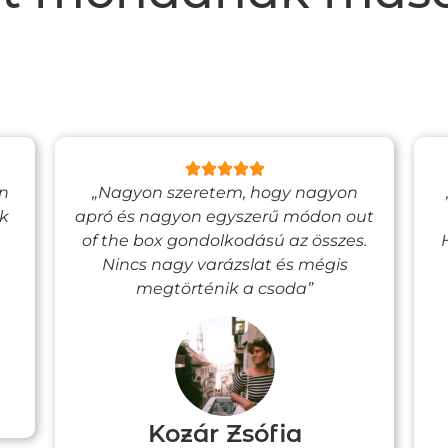
en
„Nagyon szeretem, hogy nagyon
ak
apró és nagyon egyszerű módon out
of the box gondolkodású az összes.
Nincs nagy varázslat és mégis
megtörténik a csoda”
Kozár Zsófia