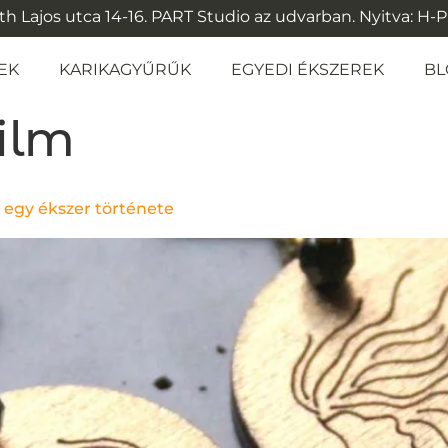
 Lajos utca 14-16. PART Studio az udvarban. Nyitva: H-P: 1
EK
KARIKAGYŰRŰK
EGYEDI ÉKSZEREK
BL
film
s egy ékszer története