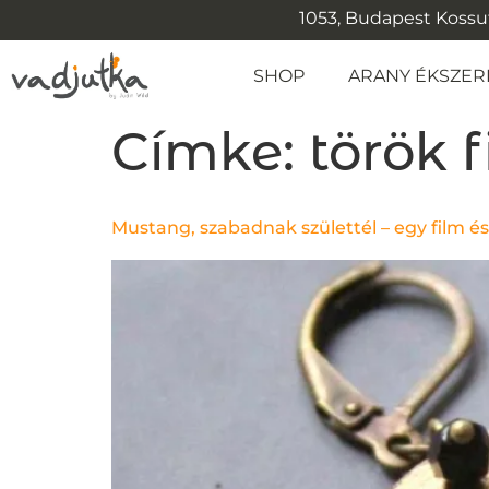
1053, Budapest Kossuth
SHOP
ARANY ÉKSZER
Címke:
török 
Mustang, szabadnak születtél – egy film é