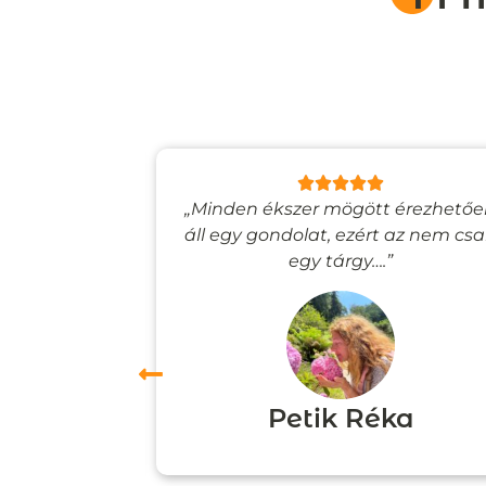
lyan, mintha
„Minden ékszer mögött érezhető
esevilágba
áll egy gondolat, ezért az nem cs
”
egy tárgy….”
ori
Petik Réka