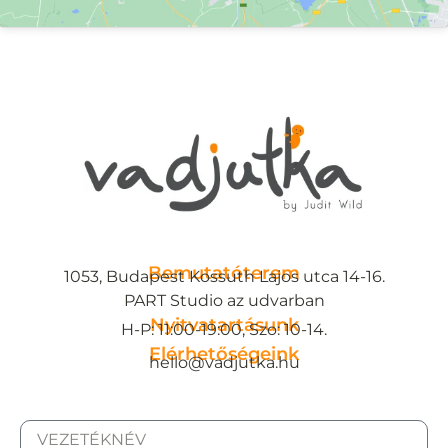
Bemutatóterem
1053, Budapest Kossuth Lajos utca 14-16.
PART Studio az udvarban
Nyitvatartásunk
H-P: 11:00-19:00, Szo: 10-14.
Elérhetőségeink
hello@vadjutka.hu