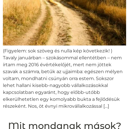
(Figyelem: sok szöveg és nulla kép következik! )
Tavaly januárban – szokásommal ellentétben – nem
írtam meg 2016 évértékelőjét, mert nem jöttek
szavak a számra, betűk az ujjaimba: egészen mélyen
voltam, mondhatni csúnyán orra estem. Sokszor
lehet hallani kisebb-nagyobb vállalkozásokkal
kapcsolatban egyaránt, hogy előbb-utóbb
elkerülhetetlen egy komolyabb bukta a fejlődésük
részeként. Nos, öt évnyi mikrovállalkozással […]
Mit mondanak mások?