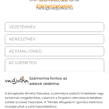
H-P: 11:00-19:00, Szo: 10-14.
Elérhetőségeink
hello@vadjutka.hu
Számomra fontos az
adatok védelme.
ELFOGADOM AZ ADATKEZELÉSI TÁJÉKOZTATÓT.
A böngészési élmény fokozása, a személyre szabott hirdetések vagy
tartalmak megjelenítése, valamint a forgalom elemzése érdekében
Elküldöm
sütiket (cookie) használok. A "Mindet elfogadom" gombra kattintva
hozzájárulhat a sütik használatához.