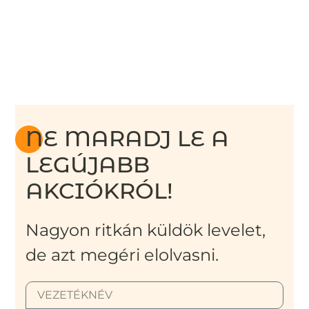
NE MARADJ LE A
LEGÚJABB
AKCIÓKRÓL!
Nagyon ritkán küldök levelet,
de azt megéri elolvasni.