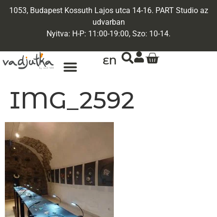
1053, Budapest Kossuth Lajos utca 14-16. PART Studio az
udvarban
Nyitva: H-P: 11:00-19:00, Szo: 10-14.
EN
IMG_2592