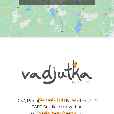
Bemutatóterem
1053, Budapest Kossuth Lajos utca 14-16.
PART Studio az udvarban
Nyitvatartásunk