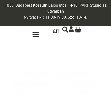
1053, Budapest Kossuth Lajos utca 14-16. PART Studio az
udvarban
Nyitva: H-P: 11:00-19:00, Szo: 10-14.
EN
ARANY ÉKSZEREK
EGYEDI ÉKSZEREK
Tárgyak a jövőbeli
lakásomba / Objects
for my future home