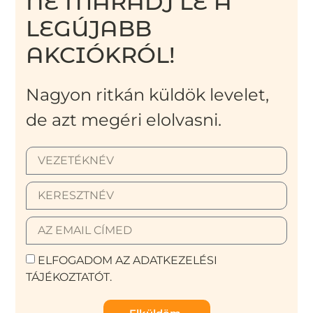
NE MARADJ LE A
LEGÚJABB
AKCIÓKRÓL!
Nagyon ritkán küldök levelet,
de azt megéri elolvasni.
ELFOGADOM AZ ADATKEZELÉSI
TÁJÉKOZTATÓT.