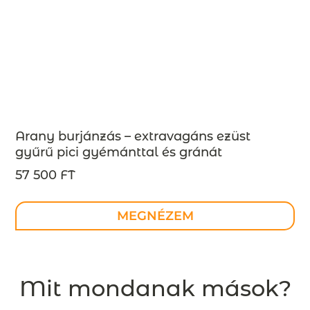
Arany burjánzás – extravagáns ezüst
gyűrű pici gyémánttal és gránát
kövekkel- design ékszer –
57 500 FT
MEGRENDELÉSRE
MEGNÉZEM
Mit mondanak mások?