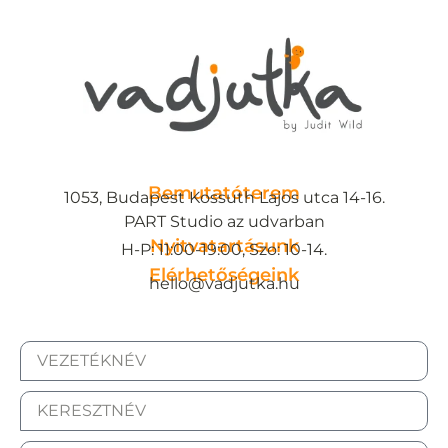
Bemutatóterem
1053, Budapest Kossuth Lajos utca 14-16.
PART Studio az udvarban
Nyitvatartásunk
H-P: 11:00-19:00, Szo: 10-14.
Elérhetőségeink
hello@vadjutka.hu