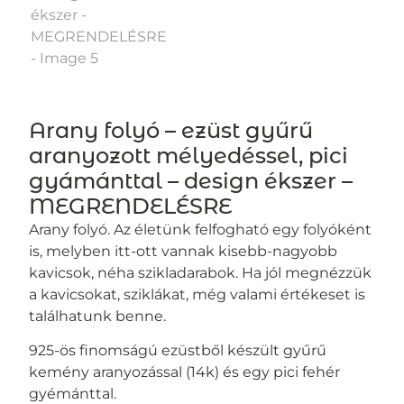
Arany folyó – ezüst gyűrű
aranyozott mélyedéssel, pici
gyámánttal – design ékszer –
MEGRENDELÉSRE
Arany folyó. Az életünk felfogható egy folyóként
is, melyben itt-ott vannak kisebb-nagyobb
kavicsok, néha szikladarabok. Ha jól megnézzük
a kavicsokat, sziklákat, még valami értékeset is
találhatunk benne.
925-ös finomságú ezüstből készült gyűrű
kemény aranyozással (14k) és egy pici fehér
gyémánttal.