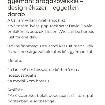
gyémánt drágakövekkel –
design ékszer – egyetlen
darab
A Csillám-Villám nyaklánccal az
átváltozóművész, pop-rock sztár David Bowie
emlékének adózok, hiszen: „We can be heroes
just for one day.”
925-ös finomságú ezüstből készült medál kék
és narancssárga zafírokkal és kék gyémánttal.
Mérete:
* a lánc 45 cm hosszú, de kérhető más
hosszúsággal is
* a medál 3 cm hosszú
Szállítás:
* Az ékszereket bélelt dobozban szállítom, pufi
borítékban, elsőbbséggel.