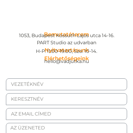
Bemutatóterem
1053, Budapest Kossuth Lajos utca 14-16.
PART Studio az udvarban
Nyitvatartásunk
H-P: 11:00-19:00, Szo: 10-14.
Elérhetőségeink
hello@vadjutka.hu