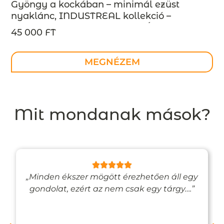
Gyöngy a kockában – minimál ezüst
nyaklánc, INDUSTREAL kollekció –
design ékszer – MEGRENDELÉSRE
45 000 FT
MEGNÉZEM
Mit mondanak mások?
„Minden ékszer mögött érezhetően áll egy
gondolat, ezért az nem csak egy tárgy….”