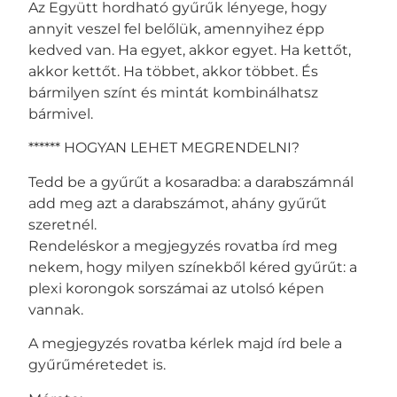
Az Együtt hordható gyűrűk lényege, hogy
annyit veszel fel belőlük, amennyihez épp
kedved van. Ha egyet, akkor egyet. Ha kettőt,
akkor kettőt. Ha többet, akkor többet. És
bármilyen színt és mintát kombinálhatsz
bármivel.
****** HOGYAN LEHET MEGRENDELNI?
Tedd be a gyűrűt a kosaradba: a darabszámnál
add meg azt a darabszámot, ahány gyűrűt
szeretnél.
Rendeléskor a megjegyzés rovatba írd meg
nekem, hogy milyen színekből kéred gyűrűt: a
plexi korongok sorszámai az utolsó képen
vannak.
A megjegyzés rovatba kérlek majd írd bele a
gyűrűméretedet is.