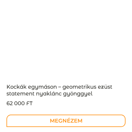
Kockák egymáson – geometrikus ezüst
statement nyaklánc gyönggyel
INDUSTREAL kollekció – design ékszer –
62 000 FT
MEGRENDELÉSRE
MEGNÉZEM