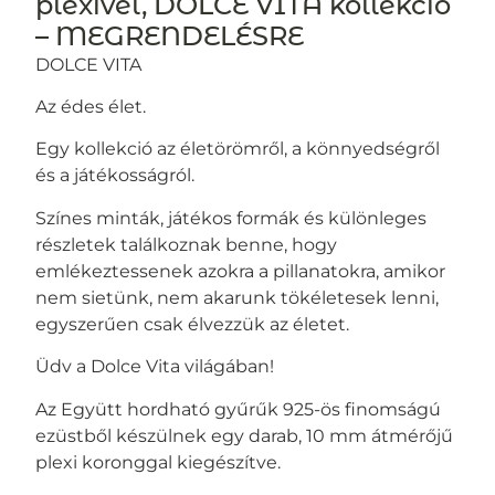
plexivel, DOLCE VITA kollekció
– MEGRENDELÉSRE
DOLCE VITA
Az édes élet.
Egy kollekció az életörömről, a könnyedségről
és a játékosságról.
Színes minták, játékos formák és különleges
részletek találkoznak benne, hogy
emlékeztessenek azokra a pillanatokra, amikor
nem sietünk, nem akarunk tökéletesek lenni,
egyszerűen csak élvezzük az életet.
Üdv a Dolce Vita világában!
Az Együtt hordható gyűrűk 925-ös finomságú
ezüstből készülnek egy darab, 10 mm átmérőjű
plexi koronggal kiegészítve.