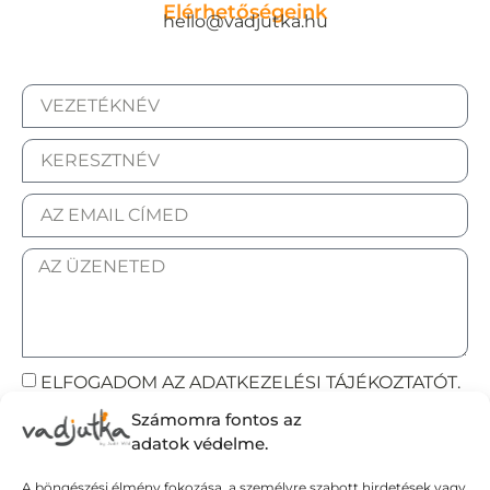
Elérhetőségeink
hello@vadjutka.hu
ELFOGADOM AZ ADATKEZELÉSI TÁJÉKOZTATÓT.
Számomra fontos az
Elküldöm
adatok védelme.
A böngészési élmény fokozása, a személyre szabott hirdetések vagy