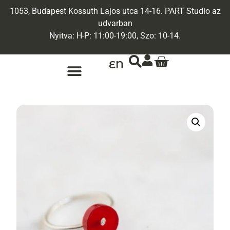
1053, Budapest Kossuth Lajos utca 14-16. PART Studio az
udvarban
Nyitva: H-P: 11:00-19:00, Szo: 10-14.
EN
ARANY ÉKSZEREK
EGYEDI ÉKSZEREK