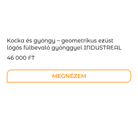
Kocka és gyöngy – geometrikus ezüst
lógós fülbevaló gyönggyel INDUSTREAL
kollekció – design ékszer –
46 000 FT
MEGRENDELÉSRE
MEGNÉZEM