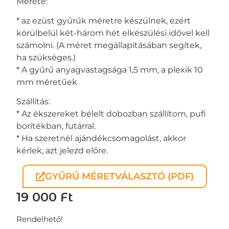
Mérete:
* az ezüst gyűrűk méretre készülnek, ezért
körülbelül két-három hét elkészülési idővel kell
számolni. (A méret megállapításában segítek,
ha szükséges.)
* A gyűrű anyagvastagsága 1,5 mm, a plexik 10
mm méretűek
Szállítás:
* Az ékszereket bélelt dobozban szállítom, pufi
borítékban, futárral.
* Ha szeretnél ajándékcsomagolást, akkor
kérlek, azt jelezd előre.
GYŰRŰ MÉRETVÁLASZTÓ (PDF)
19 000
Ft
Rendelhető!