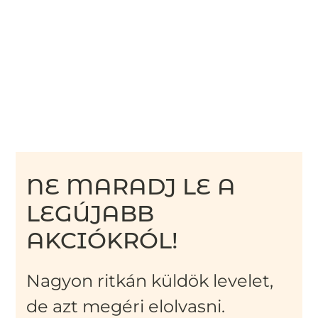
NE MARADJ LE A
LEGÚJABB
AKCIÓKRÓL!
Nagyon ritkán küldök levelet,
de azt megéri elolvasni.