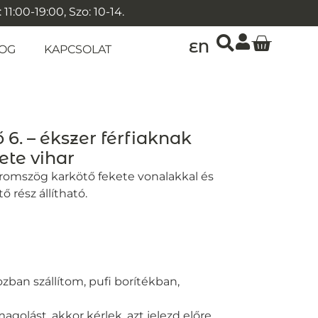
1:00-19:00, Szo: 10-14.
EN
OG
KAPCSOLAT
ő 6. – ékszer férfiaknak
ete vihar
áromszög karkötő fekete vonalakkal és
ő rész állítható.
zban szállítom, pufi borítékban,
golást, akkor kérlek, azt jelezd előre.