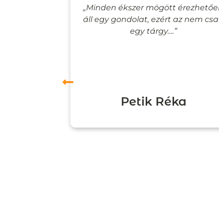
lyan, mintha
„Minden ékszer mögött érezhető
esevilágba
áll egy gondolat, ezért az nem cs
”
egy tárgy….”
ori
Petik Réka