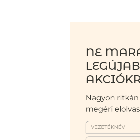
NE MARA
LEGÚJA
AKCIÓKR
Nagyon ritkán 
megéri elolvas