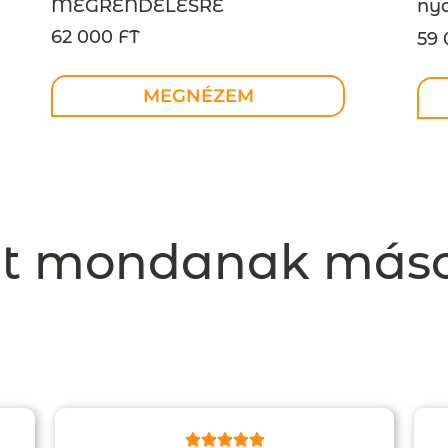
nya
MEGRENDELÉSRE
ME
62 000 FT
59 
meg
MEGNÉZEM
t mondanak más