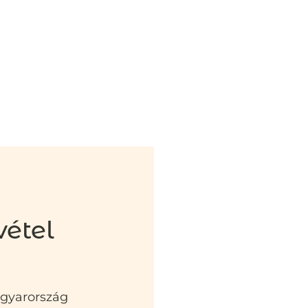
vétel
agyarország