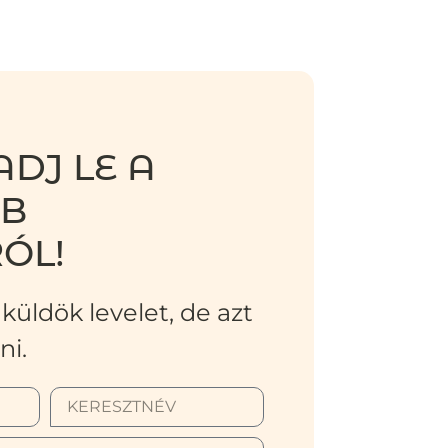
DJ LE A
BB
ÓL!
küldök levelet, de azt
ni.