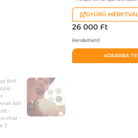
GYŰRŰ MÉRETVÁL
26 000
Ft
Rendelhető!
KOSÁRBA T