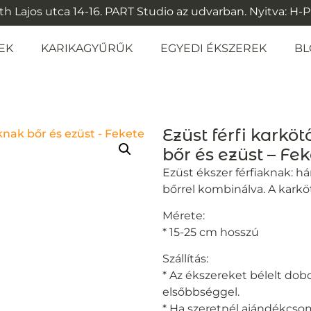
 Lajos utca 14-16. PART Studio az udvarban. Nyitva: H-P: 1
EK
KARIKAGYŰRŰK
EGYEDI ÉKSZEREK
BL
Ezüst férfi karköt
bőr és ezüst – Fek
Ezüst ékszer férfiaknak: h
bőrrel kombinálva. A karköt
Mérete:
* 15-25 cm hosszú
Szállítás:
* Az ékszereket bélelt dobo
elsőbbséggel.
* Ha szeretnél ajándékcsoma