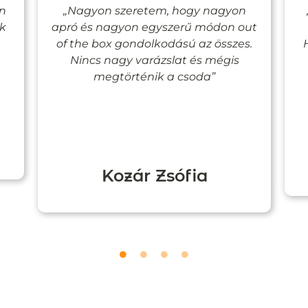
en
„Nagyon szeretem, hogy nagyon
ak
apró és nagyon egyszerű módon out
of the box gondolkodású az összes.
Nincs nagy varázslat és mégis
megtörténik a csoda”
Kozár Zsófia