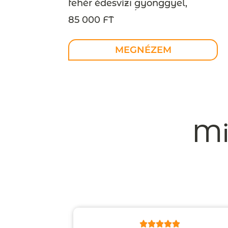
fehér édesvízi gyönggyel,
MEGRENDELÉSRE
85 000 FT
MEGNÉZEM
Mi