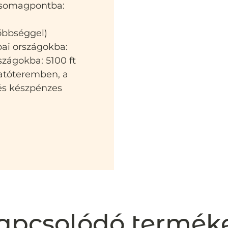
 csomagpontba:
sőbbséggel)
pai országokba:
szágokba: 5100 ft
atóteremben, a
 és készpénzes
apcsolódó termék