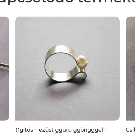
Csi
Nyitás – ezüst gyűrű gyönggyel –