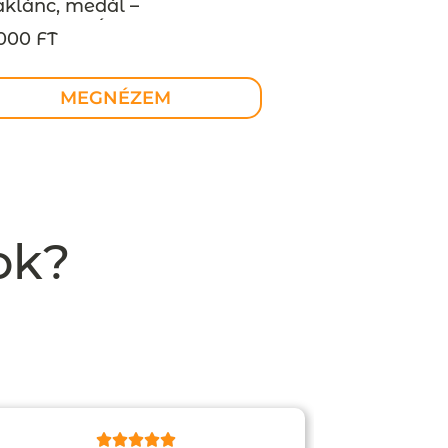
klánc, medál –
GRENDELÉSRE – egyedi
000 FT
rendelés lehetséges
MEGNÉZEM
ok?