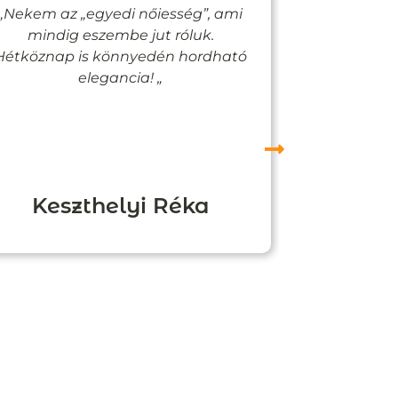
„Nekem az „egyedi nőiesség”, ami
„Egy bizto
mindig eszembe jut róluk.
Vadjutk
Hétköznap is könnyedén hordható
felfigyelne
elegancia! „
Keszthelyi Réka
Boz