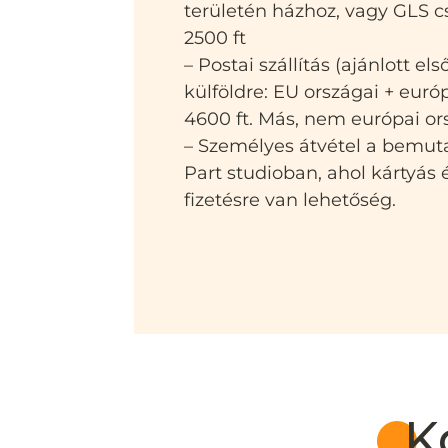
területén házhoz, vagy GLS
2500 ft
– Postai szállítás (ajánlott el
külföldre: EU országai + euró
4600 ft. Más, nem európai or
– Személyes átvétel a bemut
Part studioban, ahol kártyás
fizetésre van lehetőség.
K