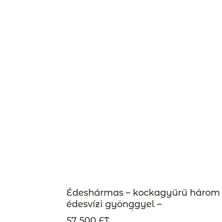
Édeshármas – kockagyűrű három
édesvízi gyönggyel –
MEGRENDELÉSRE
57 500 FT