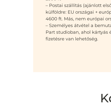
– Postai szállítás (ajánlott el
külföldre: EU országai + euró
4600 ft. Más, nem európai or
– Személyes átvétel a bemut
Part studioban, ahol kártyás
fizetésre van lehetőség.
K