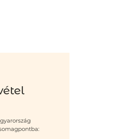
vétel
agyarország
 csomagpontba: