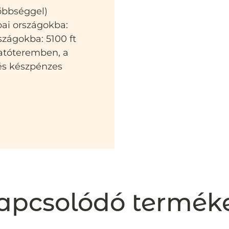
sőbbséggel)
pai országokba:
szágokba: 5100 ft
atóteremben, a
 és készpénzes
apcsolódó termék