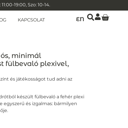
1:00-19:00, Szo: 10-14.
EN
OG
KAPCSOLAT
ógós, minimál
 fülbevaló plexivel,
zínt és játékosságot tud adni az
rótból készült fülbevaló a fehér plexi
re egyszerű és izgalmas: bármilyen
ője.