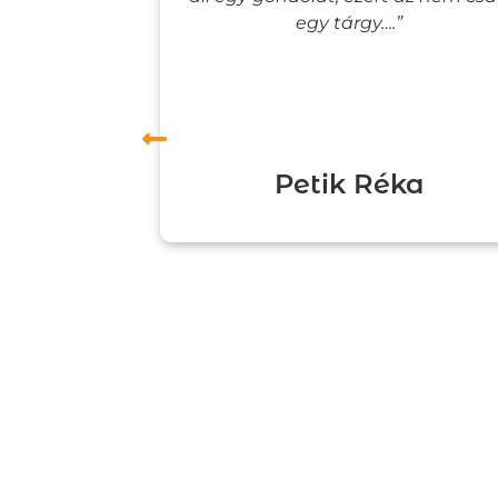
”
egy tárgy….”
ori
Petik Réka