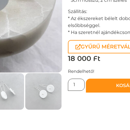
* 5cm hosszú, 2 cm széles
Szállítás:
* Az ékszereket bélelt dobo
elsőbbséggel.
* Ha szeretnél ajándékcsoma
GYŰRŰ MÉRETVÁL
18 000
Ft
Rendelhető!
KOSÁ