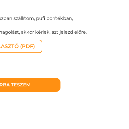
zban szállítom, pufi borítékban,
golást, akkor kérlek, azt jelezd előre.
ASZTÓ (PDF)
RBA TESZEM