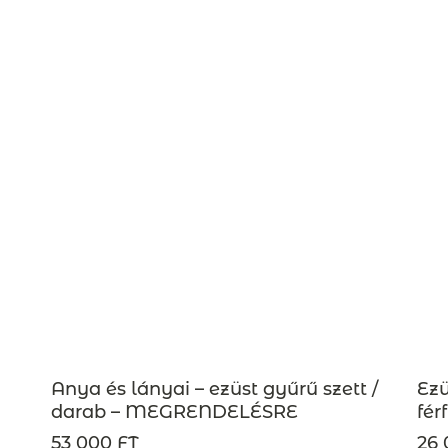
Anya és lányai – ezüst gyűrű szett /
Ezü
darab – MEGRENDELÉSRE
fér
53 000 FT
26 