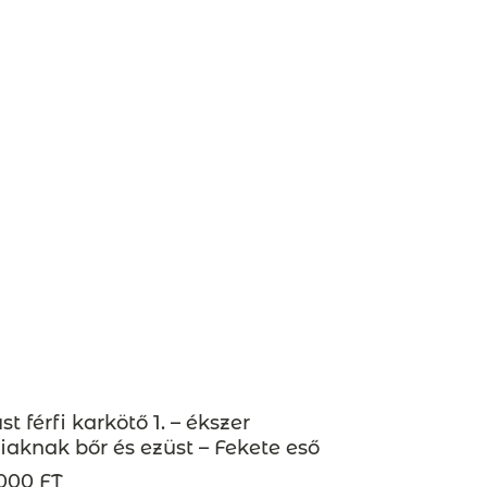
st férfi karkötő 1. – ékszer
fiaknak bőr és ezüst – Fekete eső
000 FT