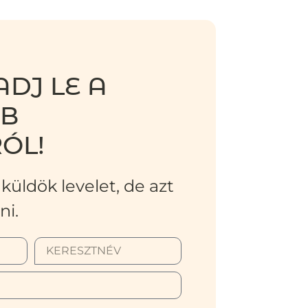
DJ LE A
BB
ÓL!
küldök levelet, de azt
ni.