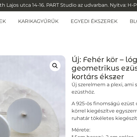
 Lajos utca 14-16. PART Studio az udvarban. Nyitva: H-P: 1
EK
KARIKAGYŰRŰK
EGYEDI ÉKSZEREK
BL
Új: Fehér kör – l
geometrikus ezüst
kortárs ékszer
Új szerelmem a plexi, ami s
ezüsthöz.
A 925-ös finomságú ezüst d
körrel kiegészítve egyszer
ruhatár tökéletes kiegészít
Mérete: