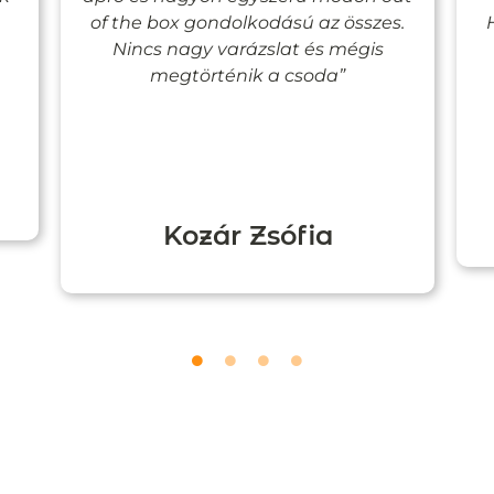
of the box gondolkodású az összes.
Nincs nagy varázslat és mégis
megtörténik a csoda”
Kozár Zsófia