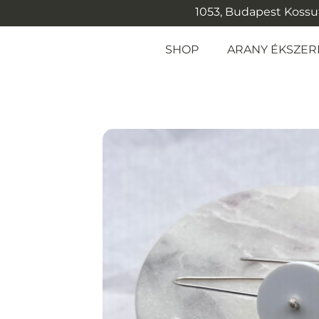
1053, Budapest Kossuth
SHOP
ARANY ÉKSZER