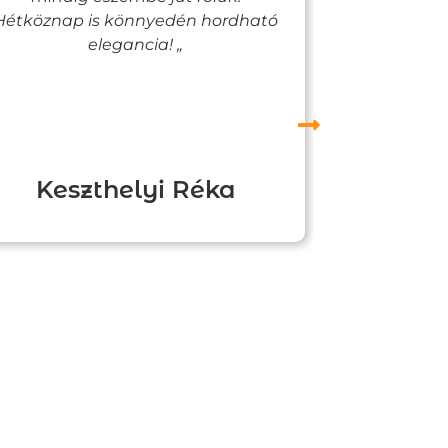
Hétköznap is könnyedén hordható
felfigyelne
elegancia! „
Keszthelyi Réka
Boz