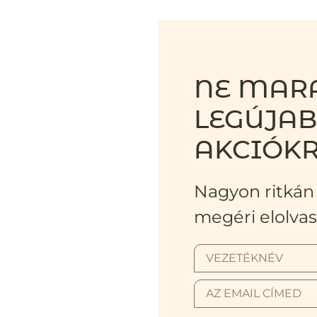
NE MARA
LEGÚJA
AKCIÓKR
Nagyon ritkán 
megéri elolvas