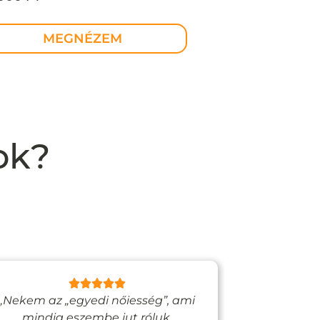
MEGNÉZEM
ok?
„Nekem az „egyedi nőiesség”, ami
„Egy bizto
mindig eszembe jut róluk.
Vadjutk