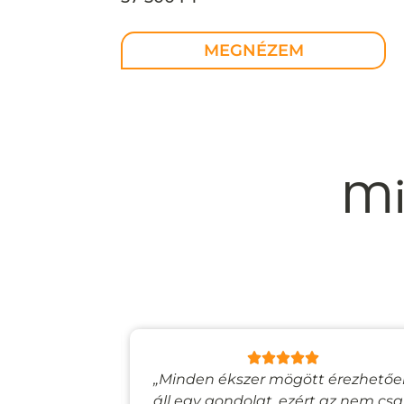
MEGNÉZEM
Mi
lyan, mintha
„Minden ékszer mögött érezhető
esevilágba
áll egy gondolat, ezért az nem cs