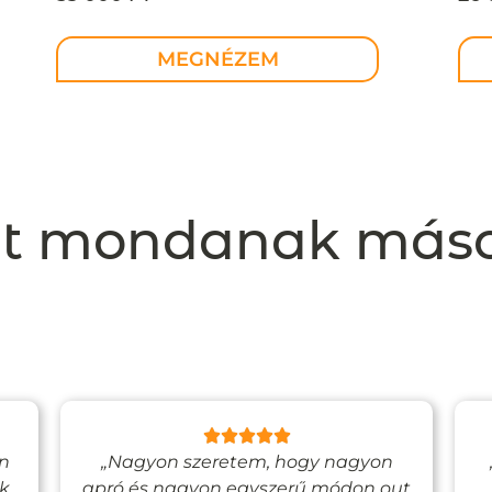
MEGNÉZEM
t mondanak más
en
„Nagyon szeretem, hogy nagyon
ak
apró és nagyon egyszerű módon out