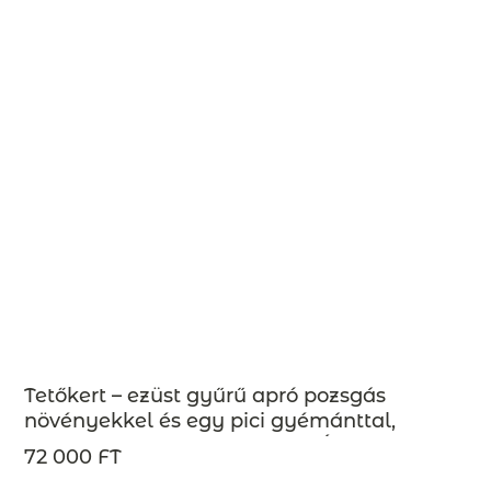
Tetőkert – ezüst gyűrű apró pozsgás
növényekkel és egy pici gyémánttal,
design ékszer – MEGRENDELÉSRE
72 000 FT