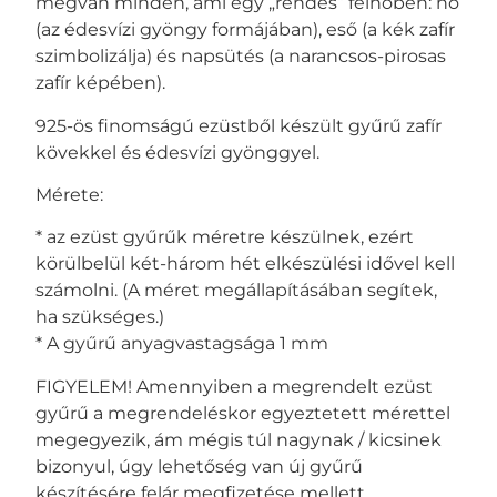
megvan minden, ami egy „rendes” felhőben: hó
(az édesvízi gyöngy formájában), eső (a kék zafír
szimbolizálja) és napsütés (a narancsos-pirosas
zafír képében).
925-ös finomságú ezüstből készült gyűrű zafír
kövekkel és édesvízi gyönggyel.
Mérete:
* az ezüst gyűrűk méretre készülnek, ezért
körülbelül két-három hét elkészülési idővel kell
számolni. (A méret megállapításában segítek,
ha szükséges.)
* A gyűrű anyagvastagsága 1 mm
FIGYELEM! Amennyiben a megrendelt ezüst
gyűrű a megrendeléskor egyeztetett mérettel
megegyezik, ám mégis túl nagynak / kicsinek
bizonyul, úgy lehetőség van új gyűrű
készítésére felár megfizetése mellett.