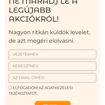
NE MARADJ LE A
LEGÚJABB
AKCIÓKRÓL!
Nagyon ritkán küldök levelet,
de azt megéri elolvasni.
ELFOGADOM AZ ADATKEZELÉSI
TÁJÉKOZTATÓT.