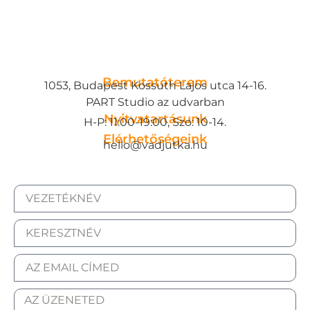
Bemutatóterem
1053, Budapest Kossuth Lajos utca 14-16.
PART Studio az udvarban
Nyitvatartásunk
H-P: 11:00-19:00, Szo: 10-14.
Elérhetőségeink
hello@vadjutka.hu