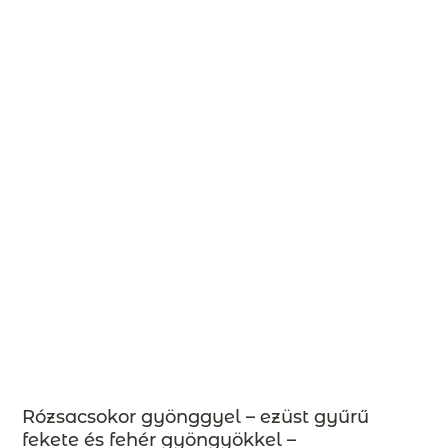
Rózsacsokor gyönggyel – ezüst gyűrű
fekete és fehér gyöngyökkel –