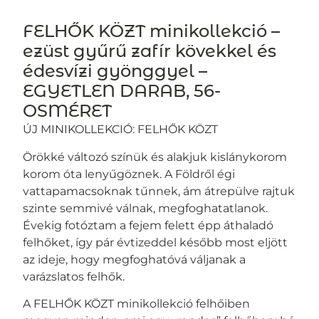
FELHŐK KÖZT minikollekció –
ezüst gyűrű zafír kövekkel és
édesvízi gyönggyel –
EGYETLEN DARAB, 56-
OSMÉRET
ÚJ MINIKOLLEKCIÓ: FELHŐK KÖZT
Örökké változó színük és alakjuk kislánykorom
korom óta lenyűgöznek. A Földről égi
vattapamacsoknak tűnnek, ám átrepülve rajtuk
szinte semmivé válnak, megfoghatatlanok.
Évekig fotóztam a fejem felett épp áthaladó
felhőket, így pár évtizeddel később most eljött
az ideje, hogy megfoghatóvá váljanak a
varázslatos felhők.
A FELHŐK KÖZT minikollekció felhőiben