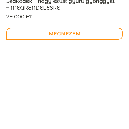
Szakadék – nagy ezüst gyűrű gyönggyel
– MEGRENDELÉSRE
79 000 FT
MEGNÉZEM