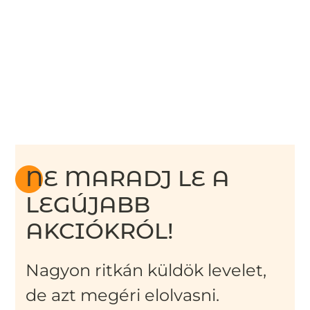
NE MARADJ LE A
LEGÚJABB
AKCIÓKRÓL!
Nagyon ritkán küldök levelet,
de azt megéri elolvasni.