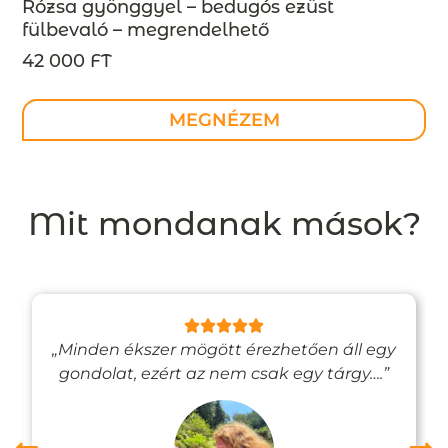
Rózsa gyönggyel – bedugós ezüst
fülbevaló – megrendelhető
42 000 FT
MEGNÉZEM
Mit mondanak mások?
„Minden ékszer mögött érezhetően áll egy
gondolat, ezért az nem csak egy tárgy….”