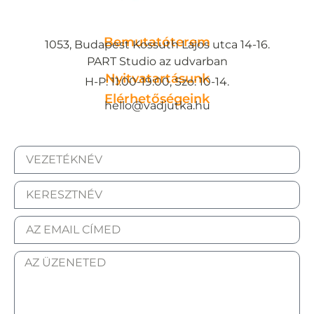
Bemutatóterem
1053, Budapest Kossuth Lajos utca 14-16.
PART Studio az udvarban
Nyitvatartásunk
H-P: 11:00-19:00, Szo: 10-14.
Elérhetőségeink
hello@vadjutka.hu