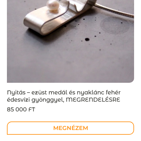
Nyitás – ezüst medál és nyaklánc fehér
édesvízi gyönggyel, MEGRENDELÉSRE
85 000 FT
MEGNÉZEM