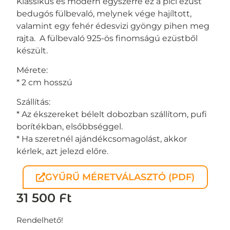
Klassikus és modern egyszerre ez a pici ezüst
bedugós fülbevaló, melynek vége hajíltott,
valamint egy fehér édesvizi gyöngy pihen meg
rajta. A fülbevaló 925-ös finomságú ezüstből
készült.
Mérete:
* 2 cm hosszú
Szállítás:
* Az ékszereket bélelt dobozban szállítom, pufi
borítékban, elsőbbséggel.
* Ha szeretnél ajándékcsomagolást, akkor
kérlek, azt jelezd előre.
GYŰRŰ MÉRETVÁLASZTÓ (PDF)
31 500
Ft
Rendelhető!