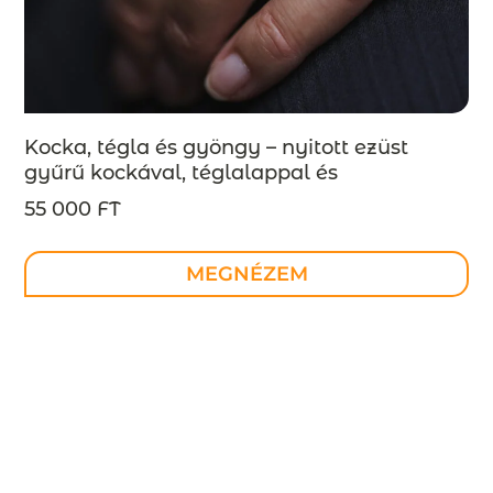
Kocka, tégla és gyöngy – nyitott ezüst
gyűrű kockával, téglalappal és
gyönggyel, INDUSTREAL kollekció –
55 000 FT
MEGRENDELÉSRE
MEGNÉZEM