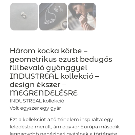
Három kocka körbe –
geometrikus ezüst bedugós
fülbevaló gyönggyel
INDUSTREAL kollekció –
design ékszer –
MEGRENDELÉSRE
INDUSTREAL kollekció
Volt egyszer egy gyár
Ezt a kollekciót a történelem inspirálta: egy
feledésbe merült, ám egykor Európa második
legnagyobb nehézipari gyárának a története.