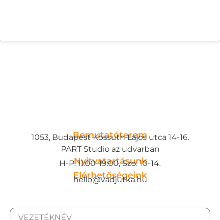
Bemutatóterem
1053, Budapest Kossuth Lajos utca 14-16.
PART Studio az udvarban
Nyitvatartásunk
H-P: 11:00-19:00, Szo: 10-14.
Elérhetőségeink
hello@vadjutka.hu