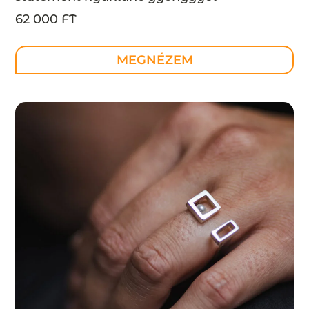
INDUSTREAL kollekció – design ékszer –
62 000 FT
MEGRENDELÉSRE
MEGNÉZEM