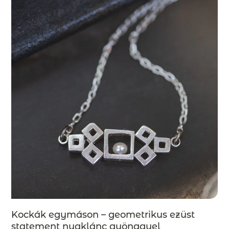
Kockák egymáson – geometrikus ezüst
statement nyaklánc gyönggyel