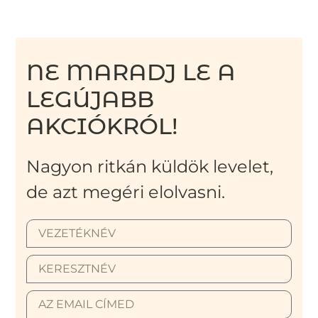
NE MARADJ LE A
LEGÚJABB
AKCIÓKRÓL!
Nagyon ritkán küldök levelet,
de azt megéri elolvasni.