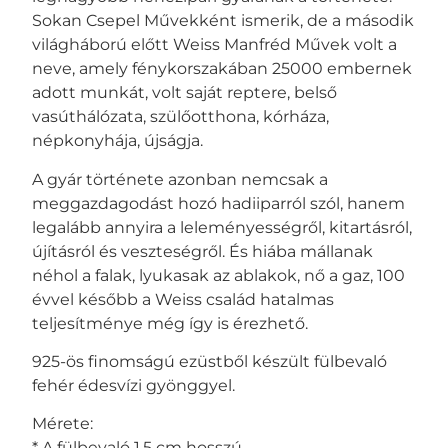
Sokan Csepel Művekként ismerik, de a második
világháború előtt Weiss Manfréd Művek volt a
neve, amely fénykorszakában 25000 embernek
adott munkát, volt saját reptere, belső
vasúthálózata, szülőotthona, kórháza,
népkonyhája, újságja.
A gyár története azonban nemcsak a
meggazdagodást hozó hadiiparról szól, hanem
legalább annyira a leleményességről, kitartásról,
újításról és veszteségről. És hiába mállanak
néhol a falak, lyukasak az ablakok, nő a gaz, 100
évvel később a Weiss család hatalmas
teljesítménye még így is érezhető.
925-ös finomságú ezüstből készült fülbevaló
fehér édesvízi gyönggyel.
Mérete:
* A fülbevaló 1,5 cm hosszú