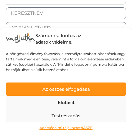
Számomra fontos az
adatok védelme.
A böngészési élmény fokozása, a személyre szabott hirdetések vagy
tartalmak megjelenítése, valamint a forgalom elemzése érdekében
sütiket (cookie) használok. A "Mindet elfogadom" gombra kattintva
hozzájárulhat a sütik használatához.
ELFOGADOM AZ ADATKEZELÉSI TÁJÉKOZTATÓT.
Az összes elfogadása
Elutasít
Elküldöm
Testreszabás
Adatvédelmi tájékoztató
ÁSZF
Adatvédelmi tájékoztató