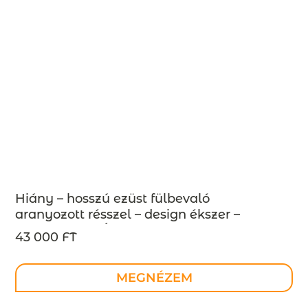
Hiány – hosszú ezüst fülbevaló
aranyozott résszel – design ékszer –
MEGRENDELÉSRE
43 000 FT
MEGNÉZEM