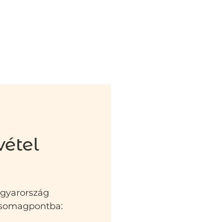
vétel
agyarország
 csomagpontba: