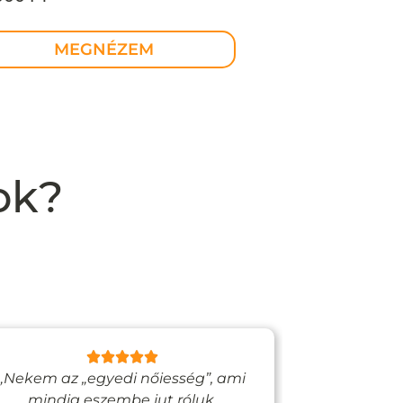
lekció
MEGNÉZEM
ok?
„Nekem az „egyedi nőiesség”, ami
„Egy bizto
mindig eszembe jut róluk.
Vadjutk