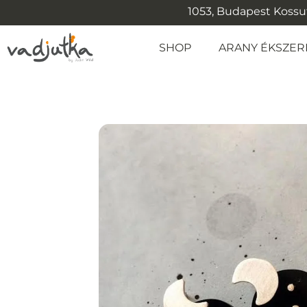
1053, Budapest Kossuth
SHOP
ARANY ÉKSZER