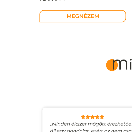
MEGNÉZEM
Mi
lyan, mintha
„Minden ékszer mögött érezhető
esevilágba
áll egy gondolat, ezért az nem cs