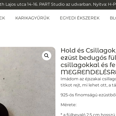
 Lajos utca 14-16. PART Studio az udvarban. Nyitva: H-P: 1
EK
KARIKAGYŰRŰK
EGYEDI ÉKSZEREK
BL
Hold és Csillagok
ezüst bedugós fü
csillagokkal és fe
MEGRENDELÉSR
Imádom az éjszakai csillag
titkot rejt, mi lehet ott, a 
925-ös finomságú ezüstből 
Mérete:
* a fülbevaló 2,5 cm hosszú