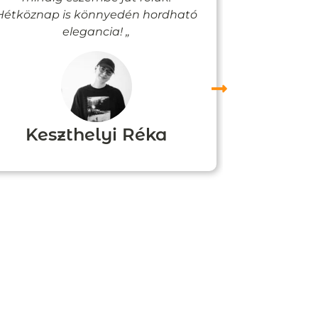
Hétköznap is könnyedén hordható
felfigyelne
elegancia! „
Keszthelyi Réka
Boz