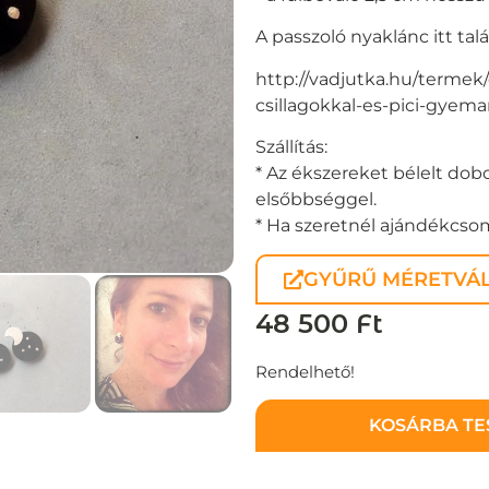
A passzoló nyaklánc itt talá
http://vadjutka.hu/termek/
csillagokkal-es-pici-gyeman
Szállítás:
* Az ékszereket bélelt dobo
elsőbbséggel.
* Ha szeretnél ajándékcsoma
GYŰRŰ MÉRETVÁL
48 500
Ft
Rendelhető!
KOSÁRBA T