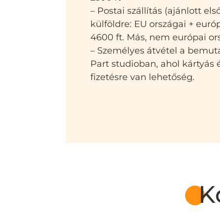
– Postai szállítás (ajánlott el
külföldre: EU országai + euró
4600 ft. Más, nem európai or
– Személyes átvétel a bemut
Part studioban, ahol kártyás
fizetésre van lehetőség.
K