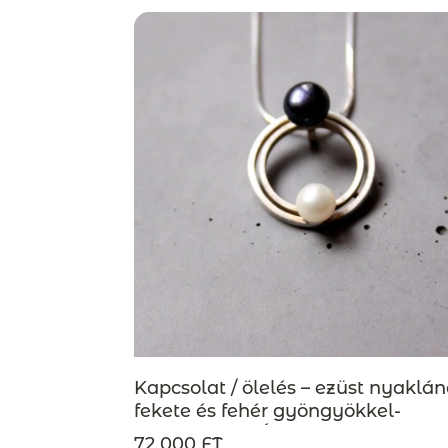
Kapcsolat / ölelés – ezüst nyaklán
fekete és fehér gyöngyökkel-
MEGRENDELÉSRE
72 000 FT