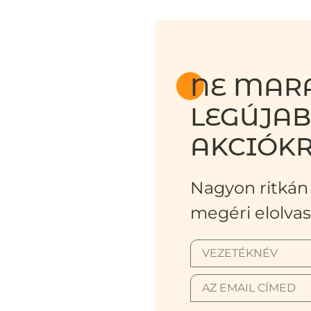
NE MARA
LEGÚJA
AKCIÓKR
Nagyon ritkán 
megéri elolvas