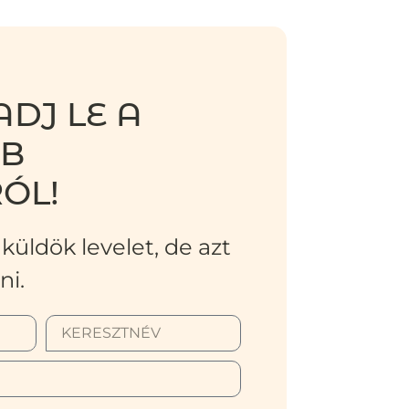
DJ LE A
BB
ÓL!
küldök levelet, de azt
ni.