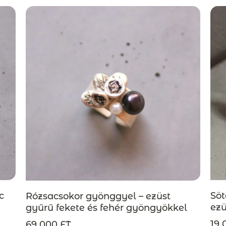
c
Söt
Rózsacsokor gyönggyel – ezüst
ezü
gyűrű fekete és fehér gyöngyökkel
ple
– megrendelésre
19 
69 000 FT