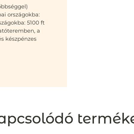
sőbbséggel)
pai országokba:
szágokba: 5100 ft
atóteremben, a
 és készpénzes
apcsolódó termék