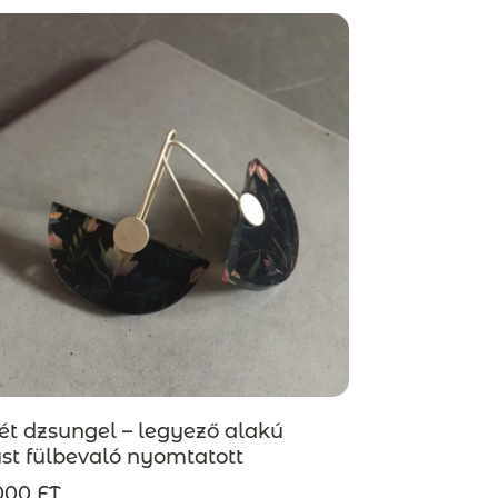
ét dzsungel – legyező alakú
st fülbevaló nyomtatott
xivel, egzotikus mintával, új
000 FT