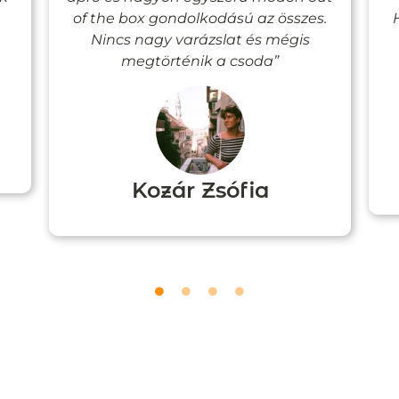
of the box gondolkodású az összes.
Nincs nagy varázslat és mégis
megtörténik a csoda”
Kozár Zsófia