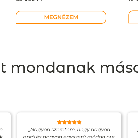
kol
MEGNÉZEM
t mondanak más
en
„Nagyon szeretem, hogy nagyon
ak
apró és nagyon egyszerű módon out