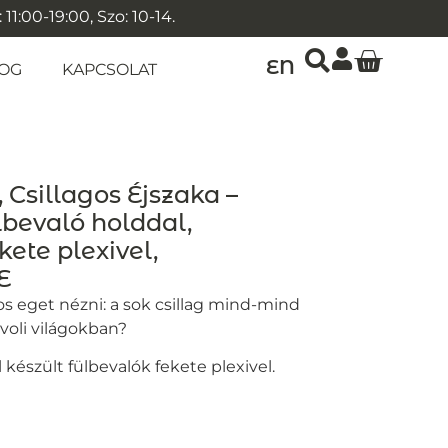
1:00-19:00, Szo: 10-14.
EN
OG
KAPCSOLAT
, Csillagos Éjszaka –
lbevaló holddal,
kete plexivel,
E
os eget nézni: a sok csillag mind-mind
távoli világokban?
készült fülbevalók fekete plexivel.