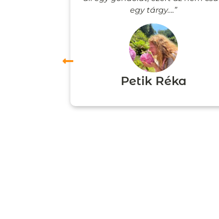
”
egy tárgy….”
ori
Petik Réka