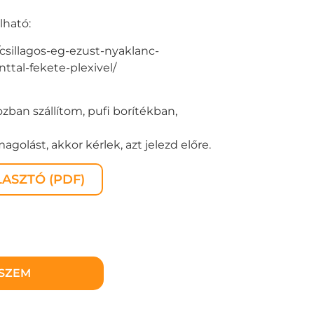
lható:
csillagos-eg-ezust-nyaklanc-
ttal-fekete-plexivel/
zban szállítom, pufi borítékban,
golást, akkor kérlek, azt jelezd előre.
ASZTÓ (PDF)
ESZEM