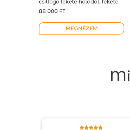
csillogó fekete holddal, fekete
gyémántokkal – design ékszer,
88 000 FT
MEGRENDELÉSRE
MEGNÉZEM
Mi