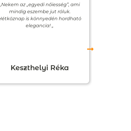
„Nekem az „egyedi nőiesség”, ami
„Egy bizto
mindig eszembe jut róluk.
Vadjutk
Hétköznap is könnyedén hordható
felfigyelne
elegancia! „
Keszthelyi Réka
Boz