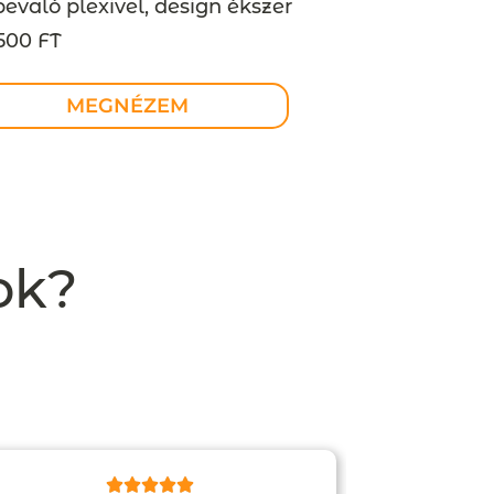
bevaló plexivel, design ékszer
500 FT
MEGNÉZEM
ok?