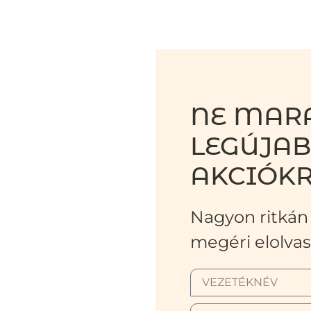
NE MARA
LEGÚJA
AKCIÓKR
Nagyon ritkán 
megéri elolvas