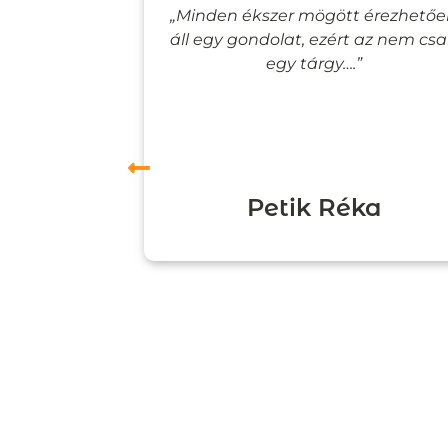
lyan, mintha
„Minden ékszer mögött érezhető
esevilágba
áll egy gondolat, ezért az nem cs
”
egy tárgy….”
ori
Petik Réka