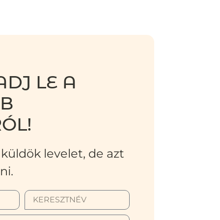
DJ LE A
BB
ÓL!
küldök levelet, de azt
ni.