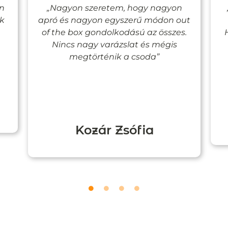
en
„Nagyon szeretem, hogy nagyon
ak
apró és nagyon egyszerű módon out
of the box gondolkodású az összes.
Nincs nagy varázslat és mégis
megtörténik a csoda”
Kozár Zsófia