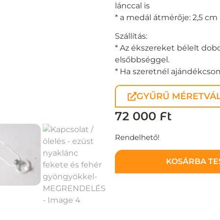
lánccal is
* a medál átmérője: 2,5 cm
Szállítás:
* Az ékszereket bélelt dobo
elsőbbséggel.
* Ha szeretnél ajándékcsoma
GYŰRŰ MÉRETVÁL
72 000
Ft
Rendelhető!
KOSÁRBA T