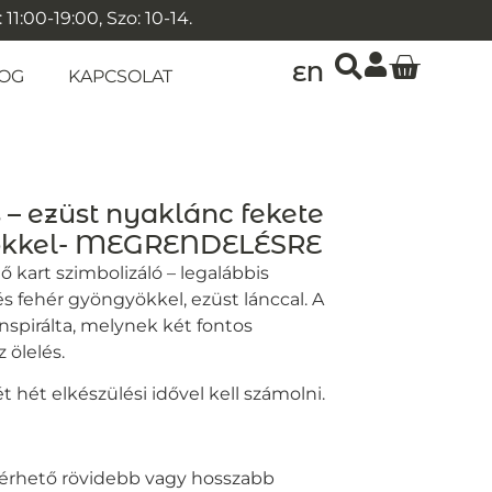
1:00-19:00, Szo: 10-14.
EN
OG
KAPCSOLAT
s – ezüst nyaklánc fekete
yökkel- MEGRENDELÉSRE
 kart szimbolizáló – legalábbis
s fehér gyöngyökkel, ezüst lánccal. A
nspirálta, melynek két fontos
 ölelés.
 hét elkészülési idővel kell számolni.
 kérhető rövidebb vagy hosszabb