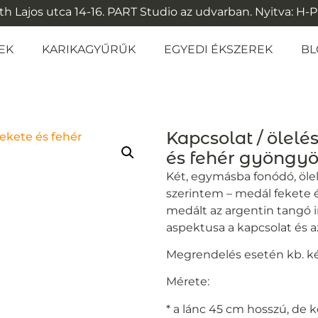
 Lajos utca 14-16. PART Studio az udvarban. Nyitva: H-P: 1
EK
KARIKAGYŰRŰK
EGYEDI ÉKSZEREK
BL
Kapcsolat / ölelé
és fehér gyöng
Két, egymásba fonódó, ölelő
szerintem – medál fekete é
medált az argentin tangó i
aspektusa a kapcsolat és az
Megrendelés esetén kb. két
Mérete:
* a lánc 45 cm hosszú, de