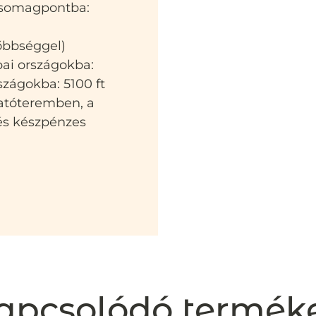
 csomagpontba:
sőbbséggel)
pai országokba:
szágokba: 5100 ft
atóteremben, a
 és készpénzes
apcsolódó termék