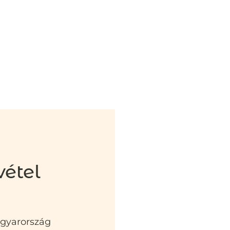
vétel
agyarország