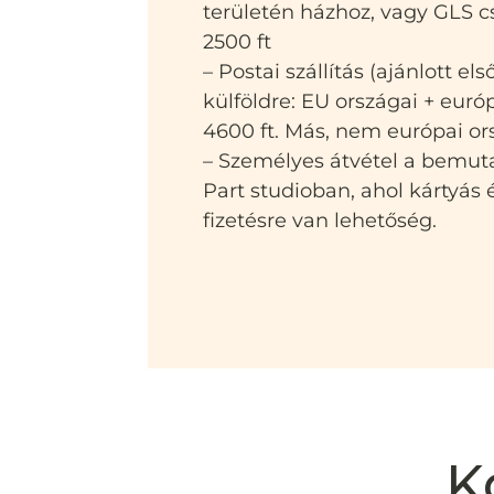
területén házhoz, vagy GLS
2500 ft
– Postai szállítás (ajánlott el
külföldre: EU országai + euró
4600 ft. Más, nem európai or
– Személyes átvétel a bemut
Part studioban, ahol kártyás
fizetésre van lehetőség.
K