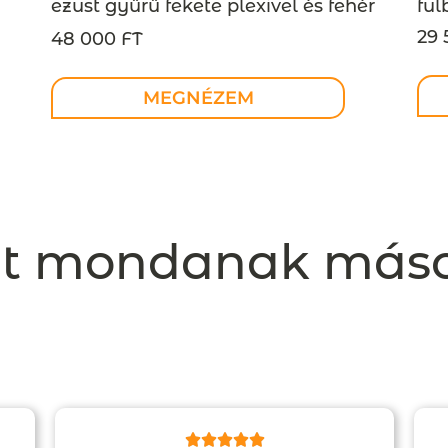
fül
ezüst gyűrű fekete plexivel és fehér
gyönggyel, art deco stílus –
29 
48 000 FT
MEGRENDELÉSRE
MEGNÉZEM
t mondanak más