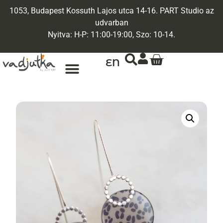
1053, Budapest Kossuth Lajos utca 14-16. PART Studio az
udvarban
Nyitva: H-P: 11:00-19:00, Szo: 10-14.
EN
ARANY ÉKSZEREK
EGYEDI ÉKSZEREK