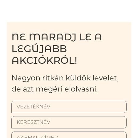
NE MARADJ LE A
LEGÚJABB
AKCIÓKRÓL!
Nagyon ritkán küldök levelet,
de azt megéri elolvasni.