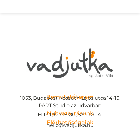
Bemutatóterem
1053, Budapest Kossuth Lajos utca 14-16.
PART Studio az udvarban
Nyitvatartásunk
H-P: 11:00-19:00, Szo: 10-14.
Elérhetőségeink
hello@vadjutka.hu