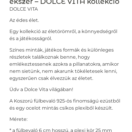
ékszer – DOLCE VITA kollekció
DOLCE VITA
Az édes élet.
Egy kollekció az életörömről, a könnyedségről
és a játékosságról.
Színes minták, játékos formák és különleges
részletek találkoznak benne, hogy
emlékeztessenek azokra a pillanatokra, amikor
nem sietünk, nem akarunk tökéletesek lenni,
egyszerűen csak élvezzük az életet.
Üdv a Dolce Vita világában!
A Koszorú fülbevaló 925-ös finomságú ezüstből
és egy ocelot mintás csíkos plexiből készült.
Mérete:
* a fülbevaló 6 cm hosszú, a plexi kör 25 mm