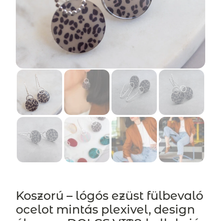
Koszorú – lógós ezüst fülbevaló
ocelot mintás plexivel, design