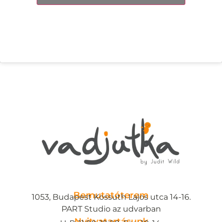
Bemutatóterem
1053, Budapest Kossuth Lajos utca 14-16.
PART Studio az udvarban
Nyitvatartásunk