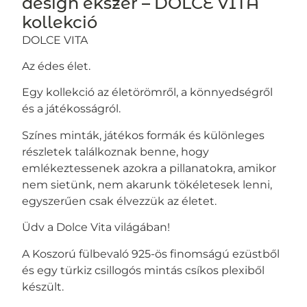
design ékszer – DOLCE VITA
kollekció
DOLCE VITA
Az édes élet.
Egy kollekció az életörömről, a könnyedségről
és a játékosságról.
Színes minták, játékos formák és különleges
részletek találkoznak benne, hogy
emlékeztessenek azokra a pillanatokra, amikor
nem sietünk, nem akarunk tökéletesek lenni,
egyszerűen csak élvezzük az életet.
Üdv a Dolce Vita világában!
A Koszorú fülbevaló 925-ös finomságú ezüstből
és egy türkiz csillogós mintás csíkos plexiből
készült.