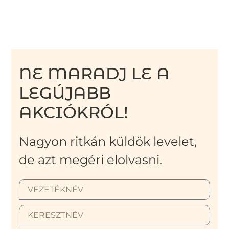
NE MARADJ LE A
LEGÚJABB
AKCIÓKRÓL!
Nagyon ritkán küldök levelet,
de azt megéri elolvasni.