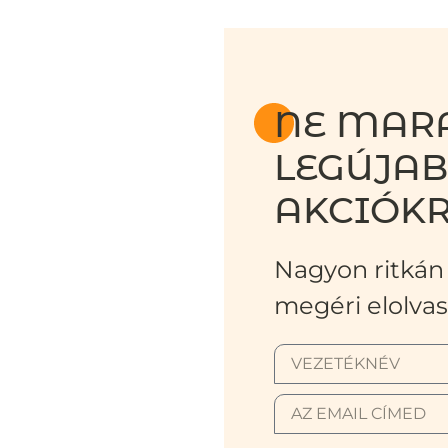
NE MARA
LEGÚJA
AKCIÓKR
Nagyon ritkán 
megéri elolvas