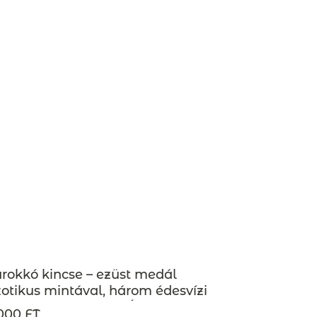
okkó kincse – ezüst medál
otikus mintával, három édesvízi
nggyel – MAROKKÓ kollekció –
000 FT