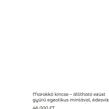
Marokkó kincse – állítható ezüst
gyűrű egzotikus mintával, édesvíz
gyönggyel – MAROKKÓ kollekció
46 000 FT