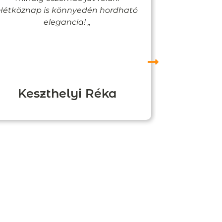
Hétköznap is könnyedén hordható
felfigyelne
elegancia! „
Keszthelyi Réka
Boz