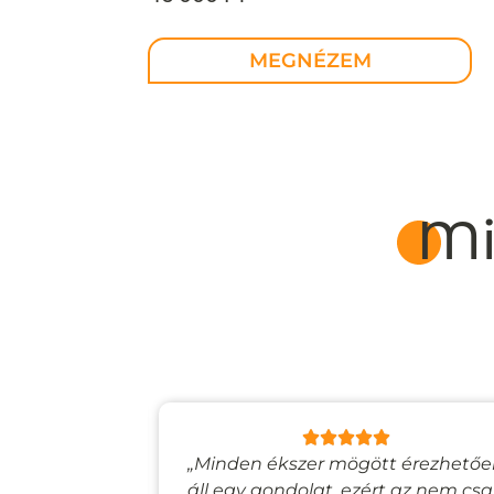
design ékszer – MEGRENDELÉSR
MEGNÉZEM
Mi
lyan, mintha
„Minden ékszer mögött érezhető
esevilágba
áll egy gondolat, ezért az nem cs