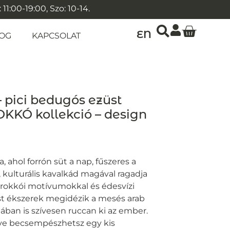
1:00-19:00, Szo: 10-14.
EN
OG
KAPCSOLAT
 pici bedugós ezüst
KKÓ kollekció – design
ahol forrón süt a nap, fűszeres a
s, kulturális kavalkád magával ragadja
rokkói motívumokkal és édesvízi
st ékszerek megidézik a mesés arab
ban is szívesen ruccan ki az ember.
lve becsempészhetsz egy kis