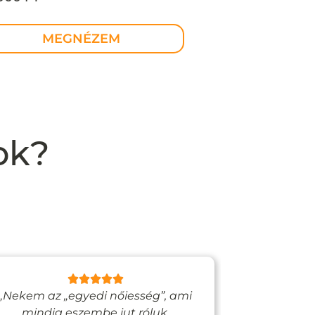
sign ékszer – MEGRENDELÉSRE
MEGNÉZEM
ok?
„Nekem az „egyedi nőiesség”, ami
„Egy bizto
mindig eszembe jut róluk.
Vadjutk