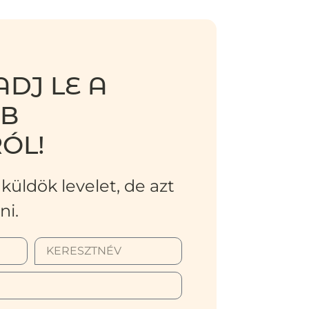
DJ LE A
BB
ÓL!
küldök levelet, de azt
ni.