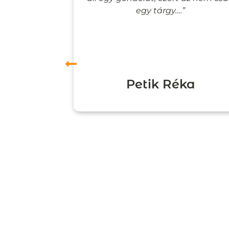
”
egy tárgy….”
ori
Petik Réka