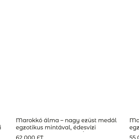
Marokkó álma – nagy ezüst medál
Mar
i
egzotikus mintával, édesvízi
egz
 –
gyönggyel – MAROKKÓ kollekció –
gyö
62 000 FT
55 