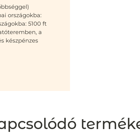
sőbbséggel)
pai országokba:
szágokba: 5100 ft
atóteremben, a
 és készpénzes
apcsolódó termék