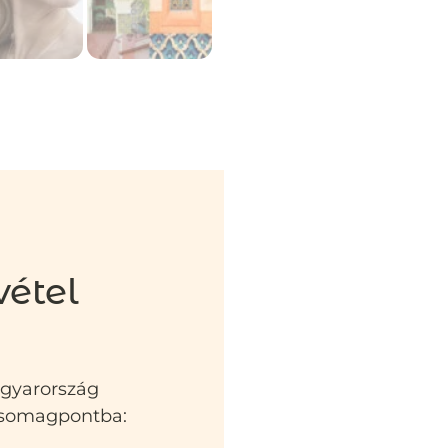
vétel
agyarország
 csomagpontba: