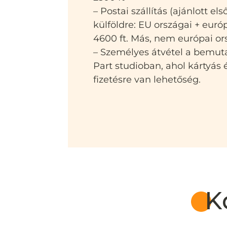
– Postai szállítás (ajánlott el
külföldre: EU országai + euró
4600 ft. Más, nem európai or
– Személyes átvétel a bemut
Part studioban, ahol kártyás
fizetésre van lehetőség.
K