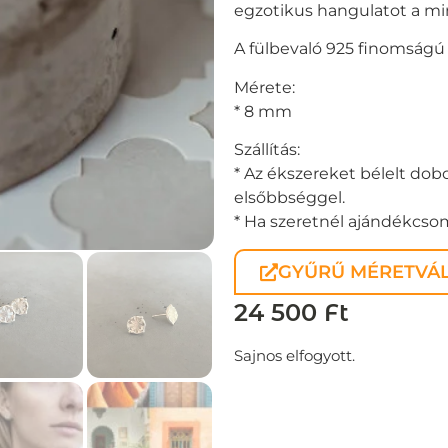
egzotikus hangulatot a m
A fülbevaló 925 finomságú 
Mérete:
* 8 mm
Szállítás:
* Az ékszereket bélelt dobo
elsőbbséggel.
* Ha szeretnél ajándékcsoma
GYŰRŰ MÉRETVÁL
24 500
Ft
Sajnos elfogyott.