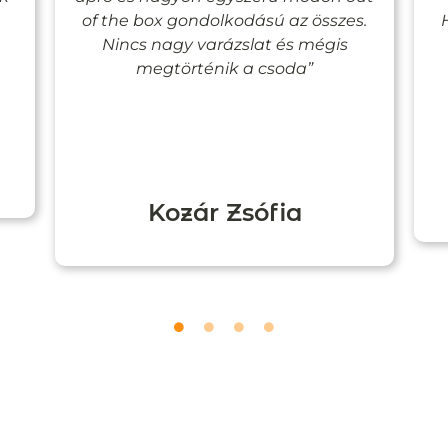
of the box gondolkodású az összes.
Nincs nagy varázslat és mégis
megtörténik a csoda”
Kozár Zsófia