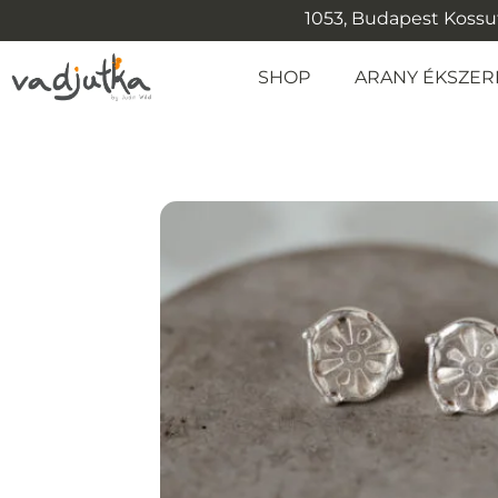
1053, Budapest Kossuth
SHOP
ARANY ÉKSZER