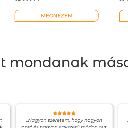
E
design ékszer – MEGRENDELÉSRE
de
MEGNÉZEM
t mondanak más
en
„Nagyon szeretem, hogy nagyon
ak
apró és nagyon egyszerű módon out