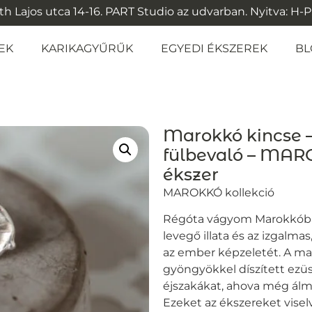
 Lajos utca 14-16. PART Studio az udvarban. Nyitva: H-P: 1
EK
KARIKAGYŰRŰK
EGYEDI ÉKSZEREK
BL
Marokkó kincse –
fülbevaló – MARO
ékszer
MAROKKÓ kollekció
Régóta vágyom Marokkóba, 
levegő illata és az izgalma
az ember képzeletét. A ma
gyöngyökkel díszített ezü
éjszakákat, ahova még álmá
Ezeket az ékszereket vise