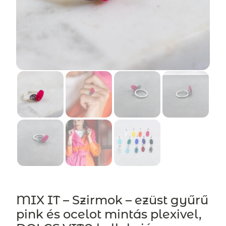
MIX IT – Szirmok – ezüst gyűrű
pink és ocelot mintás plexivel,