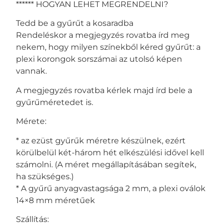
****** HOGYAN LEHET MEGRENDELNI?
Tedd be a gyűrűt a kosaradba
Rendeléskor a megjegyzés rovatba írd meg
nekem, hogy milyen színekből kéred gyűrűt: a
plexi korongok sorszámai az utolsó képen
vannak.
A megjegyzés rovatba kérlek majd írd bele a
gyűrűméretedet is.
Mérete:
* az ezüst gyűrűk méretre készülnek, ezért
körülbelül két-három hét elkészülési idővel kell
számolni. (A méret megállapításában segítek,
ha szükséges.)
* A gyűrű anyagvastagsága 2 mm, a plexi oválok
14×8 mm méretűek
Szállítás: