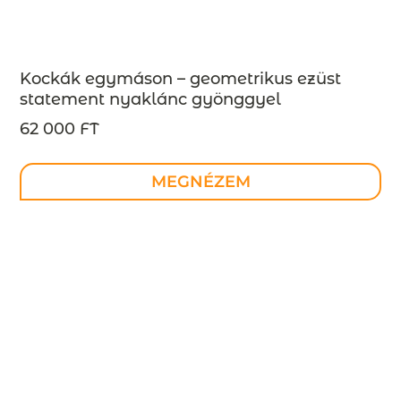
Kockák egymáson – geometrikus ezüst
statement nyaklánc gyönggyel
INDUSTREAL kollekció – design ékszer –
62 000 FT
MEGRENDELÉSRE
MEGNÉZEM