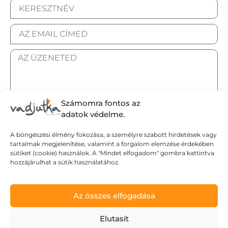
Számomra fontos az
ELFOGADOM AZ ADATKEZELÉSI TÁJÉKOZTATÓT.
adatok védelme.
A böngészési élmény fokozása, a személyre szabott hirdetések vagy
Elküldöm
tartalmak megjelenítése, valamint a forgalom elemzése érdekében
sütiket (cookie) használok. A "Mindet elfogadom" gombra kattintva
hozzájárulhat a sütik használatához.
Adatvédelmi tájékoztató
Általános Szerződési Feltételek
Szállítási Feltételek
Az összes elfogadása
© Wild Judit. Minden jog fenntartva.
Elutasít