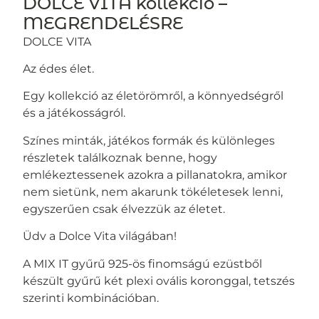
DOLCE VITA kollekció –
MEGRENDELÉSRE
DOLCE VITA
Az édes élet.
Egy kollekció az életörömről, a könnyedségről
és a játékosságról.
Színes minták, játékos formák és különleges
részletek találkoznak benne, hogy
emlékeztessenek azokra a pillanatokra, amikor
nem sietünk, nem akarunk tökéletesek lenni,
egyszerűen csak élvezzük az életet.
Üdv a Dolce Vita világában!
A MIX IT gyűrű 925-ös finomságú ezüstből
készült gyűrű két plexi ovális koronggal, tetszés
szerinti kombinációban.