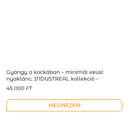
Gyöngy a kockában – minimál ezüst
nyaklánc, INDUSTREAL kollekció –
design ékszer – MEGRENDELÉSRE
45 000 FT
MEGNÉZEM