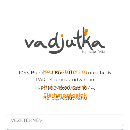
Bemutatóterem
1053, Budapest Kossuth Lajos utca 14-16.
PART Studio az udvarban
Nyitvatartásunk
H-P: 11:00-19:00, Szo: 10-14.
Elérhetőségeink
hello@vadjutka.hu