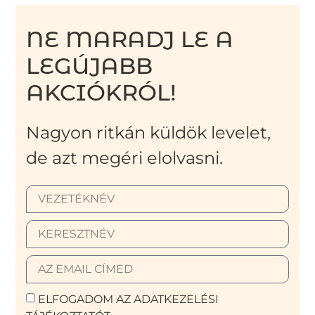
NE MARADJ LE A
LEGÚJABB
AKCIÓKRÓL!
Nagyon ritkán küldök levelet,
de azt megéri elolvasni.
ELFOGADOM AZ ADATKEZELÉSI