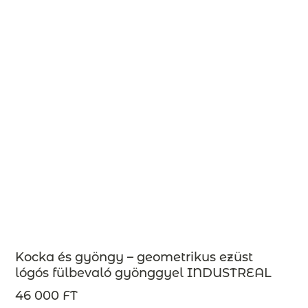
Kocka és gyöngy – geometrikus ezüst
lógós fülbevaló gyönggyel INDUSTREAL
kollekció – design ékszer –
46 000 FT
MEGRENDELÉSRE