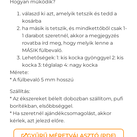
Hogyan működik?
válaszd ki azt, amelyik tetszik és tedd a
kosárba
ha másik is tetszik, és mindkettőből csak 1-
1 darabot szeretnél, akkor a megjegyzés
rovatba írd meg, hogy melyik lenne a
MÁSIK fülbevaló.
Lehetőségek: 1: kis kocka gyönggyel 2: kis
kocka 3: téglalap 4: nagy kocka
Mérete:
* A fülbevaló 5 mm hosszú
Szállítás:
* Az ékszereket bélelt dobozban szállítom, pufi
borítékban, elsőbbséggel.
* Ha szeretnél ajándékcsomagolást, akkor
kérlek, azt jelezd előre.
GYŰRŰ MÉRETVÁLASZTÓ (PDF)