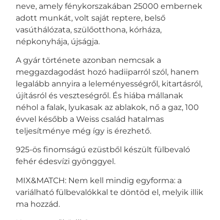
neve, amely fénykorszakában 25000 embernek
adott munkát, volt saját reptere, belső
vasúthálózata, szülőotthona, kórháza,
népkonyhája, újságja.
A gyár története azonban nemcsak a
meggazdagodást hozó hadiiparról szól, hanem
legalább annyira a leleményességről, kitartásról,
újításról és veszteségről. És hiába mállanak
néhol a falak, lyukasak az ablakok, nő a gaz, 100
évvel később a Weiss család hatalmas
teljesítménye még így is érezhető.
925-ös finomságú ezüstből készült fülbevaló
fehér édesvízi gyönggyel.
MIX&MATCH: Nem kell mindig egyforma: a
variálható fülbevalókkal te döntöd el, melyik illik
ma hozzád.