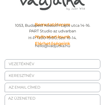
Bemutatóterem
1053, Budapest Kossuth Lajos utca 14-16.
PART Studio az udvarban
Nyitvatartásunk
H-P: 11:00-19:00, Szo: 10-14.
Elérhetőségeink
hello@vadjutka.hu