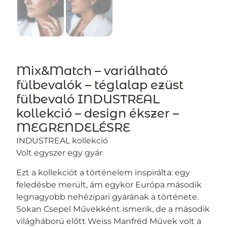
Mix&Match – variálható
fülbevalók – téglalap ezüst
fülbevaló INDUSTREAL
kollekció – design ékszer –
MEGRENDELÉSRE
INDUSTREAL kollekció
Volt egyszer egy gyár
Ezt a kollekciót a történelem inspirálta: egy
feledésbe merült, ám egykor Európa második
legnagyobb nehézipari gyárának a története.
Sokan Csepel Művekként ismerik, de a második
világháború előtt Weiss Manfréd Művek volt a