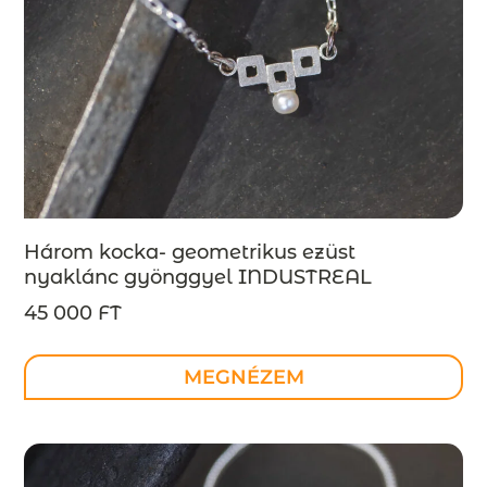
Három kocka- geometrikus ezüst
nyaklánc gyönggyel INDUSTREAL
kollekció – design ékszer –
45 000 FT
MEGRENDELÉSRE
MEGNÉZEM