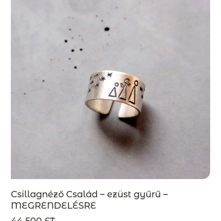
Csillagnéző Család – ezüst gyűrű –
MEGRENDELÉSRE
44 500 FT