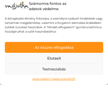
Számomra fontos az
Bemutatóterem
1053, Budapest Kossuth Lajos utca 14-16.
adatok védelme.
PART Studio az udvarban
Nyitvatartásunk
A böngészési élmény fokozása, a személyre szabott hirdetések vagy
H-P: 11:00-19:00, Szo: 10-14.
tartalmak megjelenítése, valamint a forgalom elemzése érdekében
Elérhetőségeink
sütiket (cookie) használok. A "Mindet elfogadom" gombra kattintva
hello@vadjutka.hu
hozzájárulhat a sütik használatához.
Az összes elfogadása
Elutasít
Testreszabás
Adatvédelmi tájékoztató
ÁSZF
ELFOGADOM AZ ADATKEZELÉSI TÁJÉKOZTATÓT.