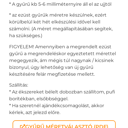
* A gyűrű kb 5-6 milliméternyire áll el az ujjtól
* az ezüst gyűrűk méretre készülnek, ezért
körülbelül két hét elkészülési idővel kell
számolni. (A méret megállapításában segítek,
ha szükséges.)
FIGYELEM! Amennyiben a megrendelt ezüst
gyűrű a megrendeléskor egyeztetett mérettel
megegyezik, ám mégis túl nagynak / kicsinek
bizonyul, úgy lehetőség van új gyűrű
készítésére felár megfizetése mellett.
Szállítás:
* Az ékszereket bélelt dobozban szállítom, pufi
borítékban, elsőbbséggel.
* Ha szeretnél ajándékcsomagolást, akkor
kérlek, azt jelezd előre.
GYŰRŰ MÉRETVÁLASZTÓ (PDF)