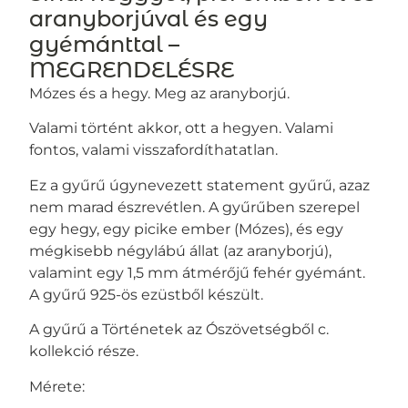
aranyborjúval és egy
gyémánttal –
MEGRENDELÉSRE
Mózes és a hegy. Meg az aranyborjú.
Valami történt akkor, ott a hegyen. Valami
fontos, valami visszafordíthatatlan.
Ez a gyűrű úgynevezett statement gyűrű, azaz
nem marad észrevétlen. A gyűrűben szerepel
egy hegy, egy picike ember (Mózes), és egy
mégkisebb négylábú állat (az aranyborjú),
valamint egy 1,5 mm átmérőjű fehér gyémánt.
A gyűrű 925-ös ezüstből készült.
A gyűrű a Történetek az Ószövetségből c.
kollekció része.
Mérete: