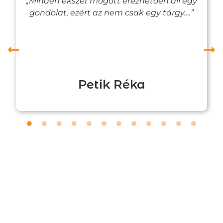
„Minden ékszer mögött érezhetően áll egy
gondolat, ezért az nem csak egy tárgy….”
Petik Réka