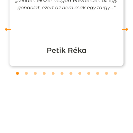
„Minden ékszer mögött érezhetően áll egy
gondolat, ezért az nem csak egy tárgy….”
Petik Réka