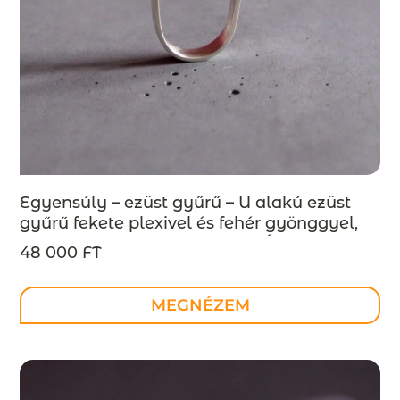
Egyensúly – ezüst gyűrű – U alakú ezüst
gyűrű fekete plexivel és fehér gyönggyel,
art deco stílus – MEGRENDELÉSRE
48 000 FT
MEGNÉZEM