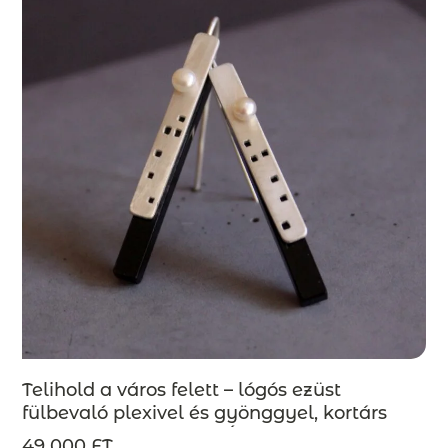
Telihold a város felett – lógós ezüst
fülbevaló plexivel és gyönggyel, kortárs
ékszer – MEGRENDELÉSRE
49 000 FT