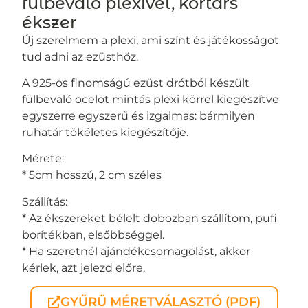
fülbevaló plexivel, kortárs
ékszer
Új szerelmem a plexi, ami színt és játékosságot
tud adni az ezüsthöz.
A 925-ös finomságú ezüst drótból készült
fülbevaló ocelot mintás plexi körrel kiegészítve
egyszerre egyszerű és izgalmas: bármilyen
ruhatár tökéletes kiegészítője.
Mérete:
* 5cm hosszú, 2 cm széles
Szállítás:
* Az ékszereket bélelt dobozban szállítom, pufi
borítékban, elsőbbséggel.
* Ha szeretnél ajándékcsomagolást, akkor
kérlek, azt jelezd előre.
GYŰRŰ MÉRETVÁLASZTÓ (PDF)