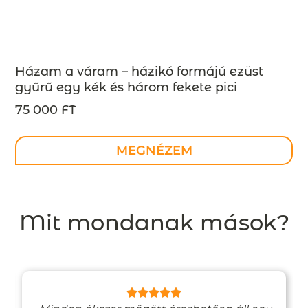
Házam a váram – házikó formájú ezüst
gyűrű egy kék és három fekete pici
gyémánttal, design ékszer –
75 000 FT
MEGRENDELÉSRE
MEGNÉZEM
Mit mondanak mások?