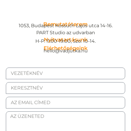
Bemutatóterem
1053, Budapest Kossuth Lajos utca 14-16.
PART Studio az udvarban
Nyitvatartásunk
H-P: 11:00-19:00, Szo: 10-14.
Elérhetőségeink
hello@vadjutka.hu