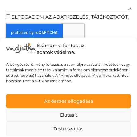
ELFOGADOM AZ ADATKEZELÉSI TÁJÉKOZTATÓT.
Számomra fontos az
Elküldöm
adatok védelme.
A böngészési élmény fokozása, a személyre szabott hirdetések vagy
tartalmak megjelenítése, valamint a forgalom elemzése érdekében
Adatvédelmi tájékoztató
sütiket (cookie) használok. A "Mindet elfogadom" gombra kattintva
hozzájárulhat a sütik használatához.
Általános Szerződési Feltételek
Szállítási Feltételek
© Wild Judit. Minden jog fenntartva.
Az összes elfogadása
Elutasít
Design & Development by
Mészáros Gábor
Testreszabás