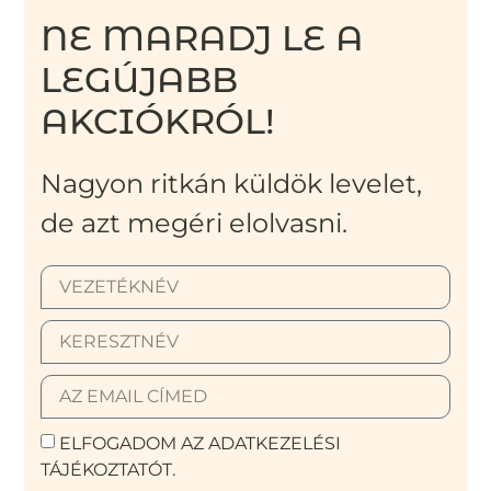
NE MARADJ LE A
LEGÚJABB
AKCIÓKRÓL!
Nagyon ritkán küldök levelet,
de azt megéri elolvasni.
ELFOGADOM AZ ADATKEZELÉSI
TÁJÉKOZTATÓT.