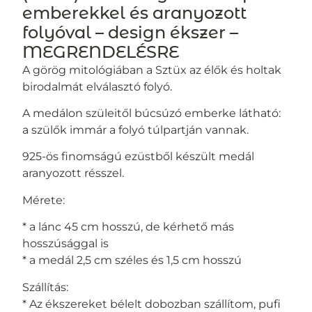
emberekkel és aranyozott
folyóval – design ékszer –
MEGRENDELÉSRE
A görög mitológiában a Sztüx az élők és holtak
birodalmát elválasztó folyó.
A medálon szüleitől búcsúzó emberke látható:
a szülők immár a folyó túlpartján vannak.
925-ös finomságú ezüstből készült medál
aranyozott résszel.
Mérete:
* a lánc 45 cm hosszú, de kérhető más
hosszúsággal is
* a medál 2,5 cm széles és 1,5 cm hosszú
Szállítás:
* Az ékszereket bélelt dobozban szállítom, pufi