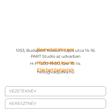
Bemutatóterem
1053, Budapest Kossuth Lajos utca 14-16.
PART Studio az udvarban
Nyitvatartásunk
H-P: 11:00-19:00, Szo: 10-14.
Elérhetőségeink
hello@vadjutka.hu