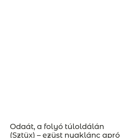
Odaát, a folyó túloldálán
(Sztüx) – ezüst nyaklánc apró