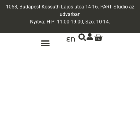
1053, Budapest Kossuth Lajos utca 14-16. PART Studio az
udvarban
Nyitva: H-P: 11:00-19:00, Szo: 10-14.
EN
ARANY ÉKSZEREK
EGYEDI ÉKSZEREK