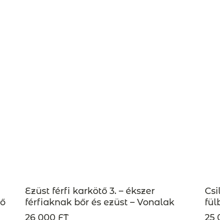
Ezüst férfi karkötő 3. – ékszer
Csi
ső
férfiaknak bőr és ezüst – Vonalak
fül
26 000 FT
25 