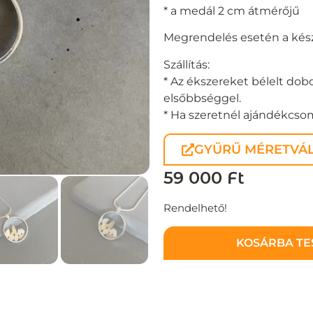
* a medál 2 cm átmérőjű
Megrendelés esetén a készü
Szállítás:
* Az ékszereket bélelt dobo
elsőbbséggel.
* Ha szeretnél ajándékcsoma
GYŰRŰ MÉRETVÁL
59 000
Ft
Rendelhető!
KOSÁRBA T