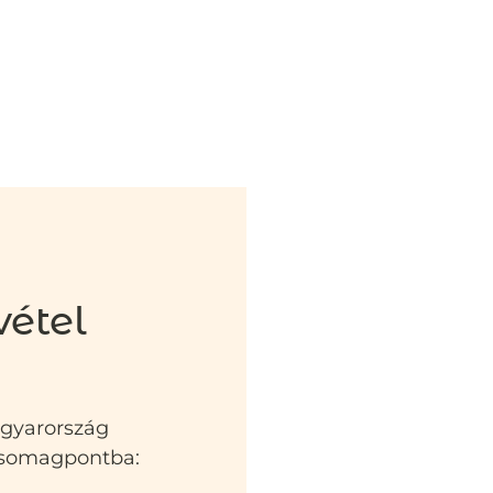
vétel
agyarország
 csomagpontba: