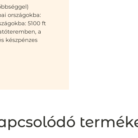
sőbbséggel)
pai országokba:
szágokba: 5100 ft
atóteremben, a
 és készpénzes
apcsolódó termék