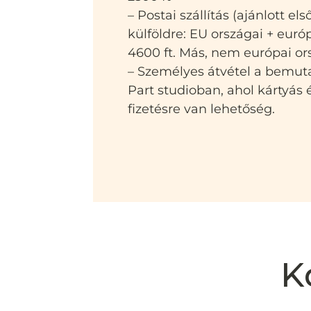
– Postai szállítás (ajánlott el
külföldre: EU országai + euró
4600 ft. Más, nem európai or
– Személyes átvétel a bemut
Part studioban, ahol kártyás
fizetésre van lehetőség.
K