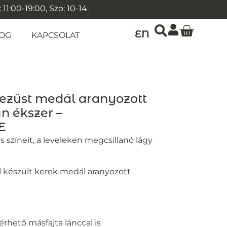
1:00-19:00, Szo: 10-14.
EN
OG
KAPCSOLAT
k ezüst medál aranyozott
gn ékszer –
E
ás színeit, a leveleken megcsillanó lágy
 készült kerek medál aranyozott
érhető másfajta lánccal is