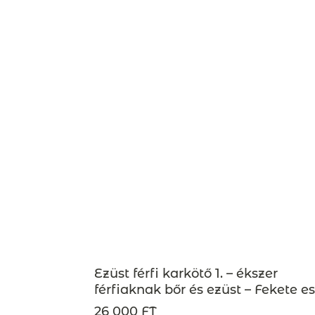
Ezüst férfi karkötő 1. – ékszer
férfiaknak bőr és ezüst – Fekete e
26 000 FT