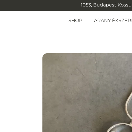
1053, Budapest Kossuth
SHOP
ARANY ÉKSZER