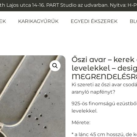
 Lajos utca 14-16. PART Studio az udvarban. Nyitva: H-P: 1
EK
KARIKAGYŰRŰK
EGYEDI ÉKSZEREK
BL
Őszi avar – kere
levelekkel – desi
MEGRENDELÉSR
Ki szereti az őszi avar csod
aranyló napfényt?
925-ös finomságú ezüstből
levelekkel.
Mérete:
* a lánc 45 cm hosszú, de k