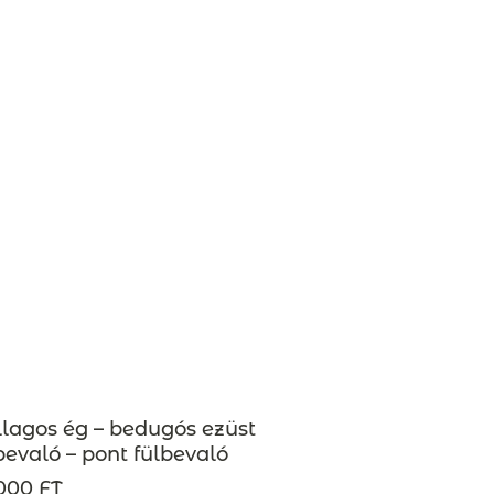
llagos ég – bedugós ezüst
bevaló – pont fülbevaló
000 FT