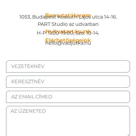
Bemutatóterem
1053, Budapest Kossuth Lajos utca 14-16.
PART Studio az udvarban
Nyitvatartásunk
H-P: 11:00-19:00, Szo: 10-14.
Elérhetőségeink
hello@vadjutka.hu