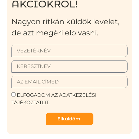
AKCIÓKRÓL!
Nagyon ritkán küldök levelet,
de azt megéri elolvasni.
ELFOGADOM AZ ADATKEZELÉSI
TÁJÉKOZTATÓT.
Elküldöm