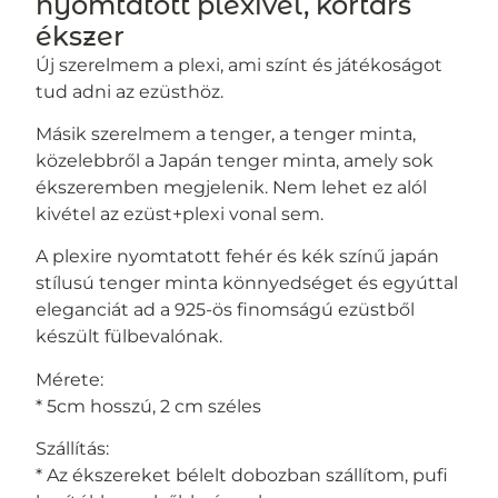
nyomtatott plexivel, kortárs
ékszer
Új szerelmem a plexi, ami színt és játékoságot
tud adni az ezüsthöz.
Másik szerelmem a tenger, a tenger minta,
közelebbről a Japán tenger minta, amely sok
ékszeremben megjelenik. Nem lehet ez alól
kivétel az ezüst+plexi vonal sem.
A plexire nyomtatott fehér és kék színű japán
stílusú tenger minta könnyedséget és egyúttal
eleganciát ad a 925-ös finomságú ezüstből
készült fülbevalónak.
Mérete:
* 5cm hosszú, 2 cm széles
Szállítás:
* Az ékszereket bélelt dobozban szállítom, pufi