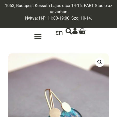
1053, Budapest Kossuth Lajos utca 14-16. PART Studio az
udvarban
Nyitva: H-P: 11:00-19:00, Szo: 10-14.
EN
ARANY ÉKSZEREK
EGYEDI ÉKSZEREK