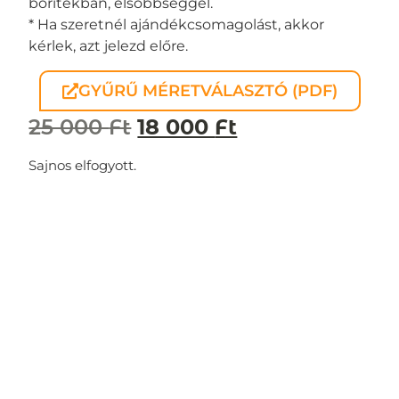
borítékban, elsőbbséggel.
* Ha szeretnél ajándékcsomagolást, akkor
kérlek, azt jelezd előre.
GYŰRŰ MÉRETVÁLASZTÓ (PDF)
25 000
Ft
18 000
Ft
Sajnos elfogyott.