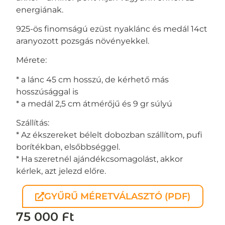
energiának.
925-ös finomságú ezüst nyaklánc és medál 14ct
aranyozott pozsgás növényekkel.
Mérete:
* a lánc 45 cm hosszú, de kérhető más
hosszúsággal is
* a medál 2,5 cm átmérőjű és 9 gr súlyú
Szállítás:
* Az ékszereket bélelt dobozban szállítom, pufi
borítékban, elsőbbséggel.
* Ha szeretnél ajándékcsomagolást, akkor
kérlek, azt jelezd előre.
GYŰRŰ MÉRETVÁLASZTÓ (PDF)
75 000
Ft