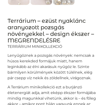
Terrárium – ezüst nyaklánc
aranyozott pozsgás
növényekkel – design ékszer –
MEGRENDELÉSRE
TERRÁRIUM MINIKOLLEKCIÓ
Lenyűgöznek a pozsgás növények: nemcsak a
húsos kerekded formájuk miatt, hanem
leginkább az élni akarásuk nyűgöz le. Szinte
bármilyen körülmények között túlélnek, elég
pár csepp víz nekik és zöldellnek, virágoznak.
A Terrárium minikollekció ezt a burjánzó
életenergiát adja, amit eképp ékszer formájába
mindig magunkkal vihetünk, akkor is – és főleg
akkor – amikor pont híján vagyunk ennek az