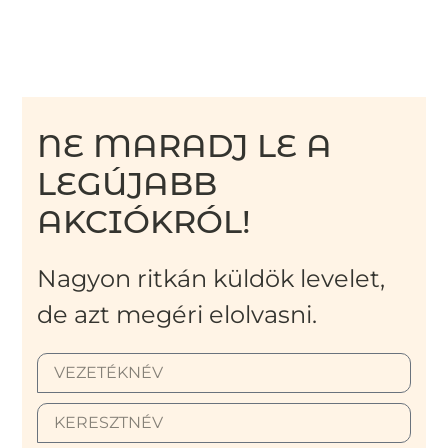
NE MARADJ LE A
LEGÚJABB
AKCIÓKRÓL!
Nagyon ritkán küldök levelet,
de azt megéri elolvasni.