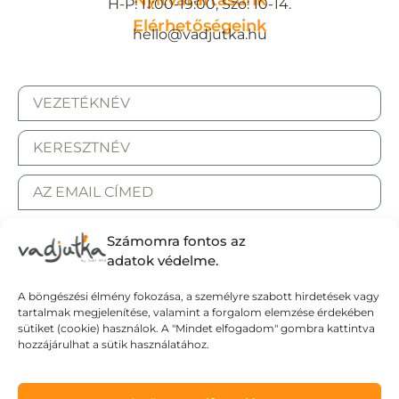
Nyitvatartásunk
H-P: 11:00-19:00, Szo: 10-14.
Elérhetőségeink
hello@vadjutka.hu
Számomra fontos az
adatok védelme.
A böngészési élmény fokozása, a személyre szabott hirdetések vagy
tartalmak megjelenítése, valamint a forgalom elemzése érdekében
ELFOGADOM AZ ADATKEZELÉSI TÁJÉKOZTATÓT.
sütiket (cookie) használok. A "Mindet elfogadom" gombra kattintva
hozzájárulhat a sütik használatához.