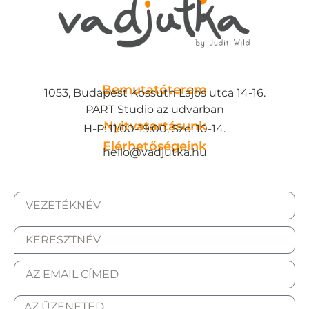
Bemutatóterem
1053, Budapest Kossuth Lajos utca 14-16.
PART Studio az udvarban
Nyitvatartásunk
H-P: 11:00-19:00, Szo: 10-14.
Elérhetőségeink
hello@vadjutka.hu