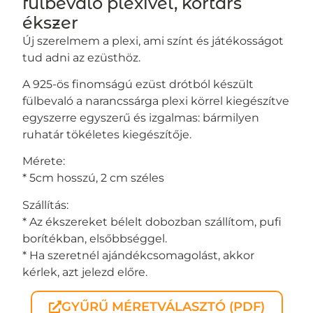
fülbevaló plexivel, kortárs
ékszer
Új szerelmem a plexi, ami színt és játékosságot
tud adni az ezüsthöz.
A 925-ös finomságú ezüst drótból készült
fülbevaló a narancssárga plexi körrel kiegészítve
egyszerre egyszerű és izgalmas: bármilyen
ruhatár tökéletes kiegészítője.
Mérete:
* 5cm hosszú, 2 cm széles
Szállítás:
* Az ékszereket bélelt dobozban szállítom, pufi
borítékban, elsőbbséggel.
* Ha szeretnél ajándékcsomagolást, akkor
kérlek, azt jelezd előre.
GYŰRŰ MÉRETVÁLASZTÓ (PDF)