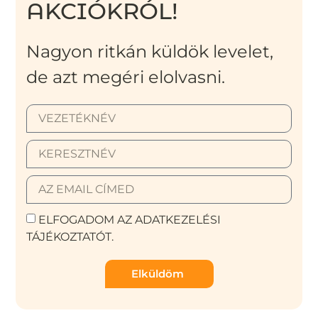
AKCIÓKRÓL!
Nagyon ritkán küldök levelet,
de azt megéri elolvasni.
ELFOGADOM AZ ADATKEZELÉSI
TÁJÉKOZTATÓT.
Elküldöm