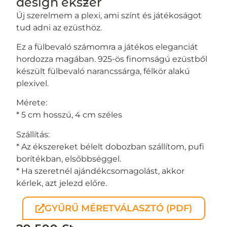
design ékszer
Új szerelmem a plexi, ami színt és játékoságot
tud adni az ezüsthöz.
Ez a fülbevaló számomra a játékos eleganciát
hordozza magában. 925-ös finomságú ezüstből
készült fülbevaló narancssárga, félkör alakú
plexivel.
Mérete:
* 5 cm hosszú, 4 cm széles
Szállítás:
* Az ékszereket bélelt dobozban szállítom, pufi
borítékban, elsőbbséggel.
* Ha szeretnél ajándékcsomagolást, akkor
kérlek, azt jelezd előre.
GYŰRŰ MÉRETVÁLASZTÓ (PDF)