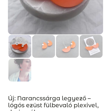
Új: Narancssárga legyező –
lógós ezüst fülbevaló plexivel,